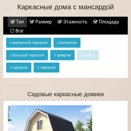
Каркасные дома с мансардой
Тип
Размер
Этажность
Площадь
Все
с маленькой террасой
с балконом
с большой террасой
с эркером
с сауной
с гаражом
с террасой
Садовые каркасные домики