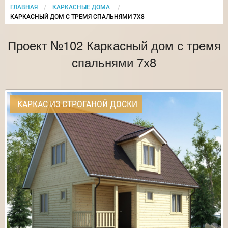
ГЛАВНАЯ
КАРКАСНЫЕ ДОМА
CURRENT:
КАРКАСНЫЙ ДОМ С ТРЕМЯ СПАЛЬНЯМИ 7Х8
Проект №102 Каркасный дом с тремя
спальнями 7х8
КАРКАС ИЗ СТРОГАНОЙ ДОСКИ