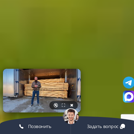
🔇
⛶
✖
Позвонить
Задать вопрос