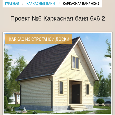
ГЛАВНАЯ
КАРКАСНЫЕ БАНИ
CURRENT:
КАРКАСНАЯ БАНЯ 6Х6 2
Проект №6 Каркасная баня 6х6 2
КАРКАС ИЗ СТРОГАНОЙ ДОСКИ