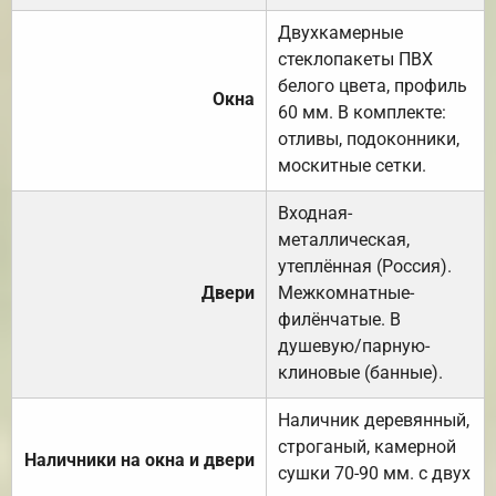
Двухкамерные
стеклопакеты ПВХ
белого цвета, профиль
Окна
60 мм. В комплекте:
отливы, подоконники,
москитные сетки.
Входная-
металлическая,
утеплённая (Россия).
Двери
Межкомнатные-
филёнчатые. В
душевую/парную-
клиновые (банные).
Наличник деревянный,
строганый, камерной
Наличники на окна и двери
сушки 70-90 мм. с двух