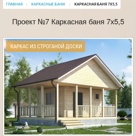
ГЛАВНАЯ
КАРКАСНЫЕ БАНИ
CURRENT:
КАРКАСНАЯ БАНЯ 7Х5,5
Проект №7 Каркасная баня 7х5,5
КАРКАС ИЗ СТРОГАНОЙ ДОСКИ