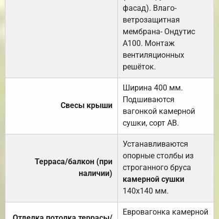
фасад). Влаго-
ветрозащитная
мембрана- Ондутис
А100. Монтаж
вентиляционных
решёток.
Ширина 400 мм.
Подшиваются
Свесы крыши
вагонкой камерной
сушки, сорт АВ.
Устанавливаются
опорные столбы из
Терраса/балкон (при
строганного бруса
наличии)
камерной сушки
140х140 мм.
Евровагонка камерной
Отделка потолка террасы/