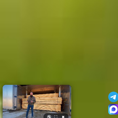
🔇
⛶
✖