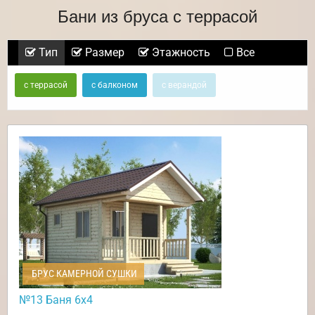
Бани из бруса с террасой
Тип
Размер
Этажность
Все
с террасой
с балконом
с верандой
БРУС КАМЕРНОЙ СУШКИ
№13 Баня 6х4