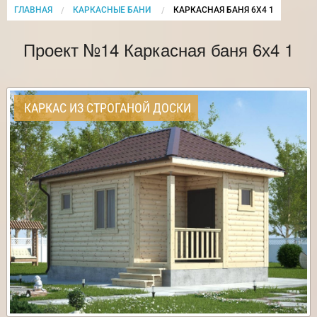
ГЛАВНАЯ
КАРКАСНЫЕ БАНИ
CURRENT:
КАРКАСНАЯ БАНЯ 6Х4 1
Проект №14 Каркасная баня 6х4 1
КАРКАС ИЗ СТРОГАНОЙ ДОСКИ