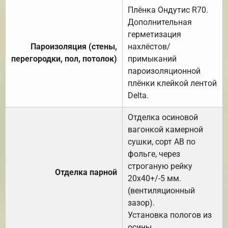
Плёнка Ондутис R70.
Дополнительная
герметизация
Пароизоляция (стены,
нахлёстов/
перегородки, пол, потолок)
примыканий
пароизоляционной
плёнки клейкой лентой
Delta.
Отделка осиновой
вагонкой камерной
сушки, сорт АВ по
фольге, через
строганую рейку
Отделка парной
20х40+/-5 мм.
(вентиляционный
зазор).
Установка пологов из
осины.