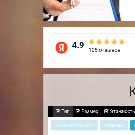
4.9
105
отзывов
Тип
Размер
Этажность
с маленькой террасой
с балконом