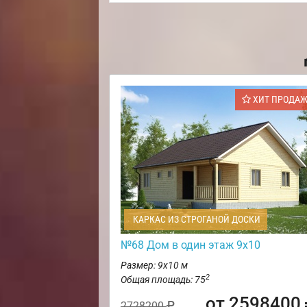
ХИТ ПРОДА
КАРКАС ИЗ СТРОГАНОЙ ДОСКИ
№68 Дом в один этаж 9х10
Размер: 9х10 м
2
Общая площадь: 75
от 2598400
2728200