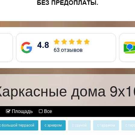
4.8
63
отзывов
Каркасные дома 9х1
Площадь
Все
с большой террасой
с эркером
с сауной
с гаражом
с тер