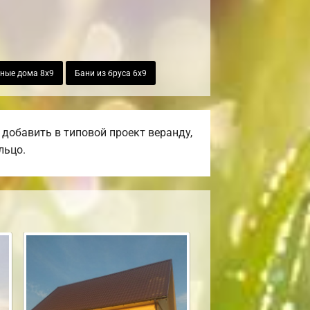
ные дома 8х9
Бани из бруса 6х9
добавить в типовой проект веранду,
льцо.