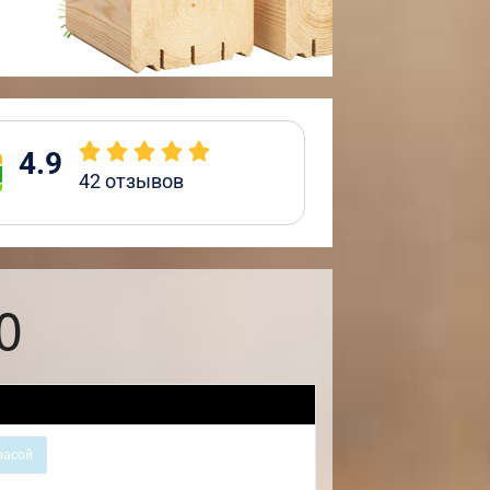
4.9
42
отзывов
0
расой