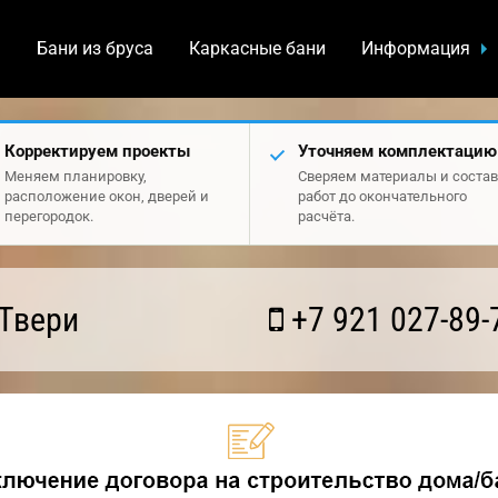
а
Бани из бруса
Каркасные бани
Информация
Корректируем проекты
Уточняем комплектацию
Меняем планировку,
Сверяем материалы и состав
расположение окон, дверей и
работ до окончательного
перегородок.
расчёта.
Твери
+7 921 027-89-