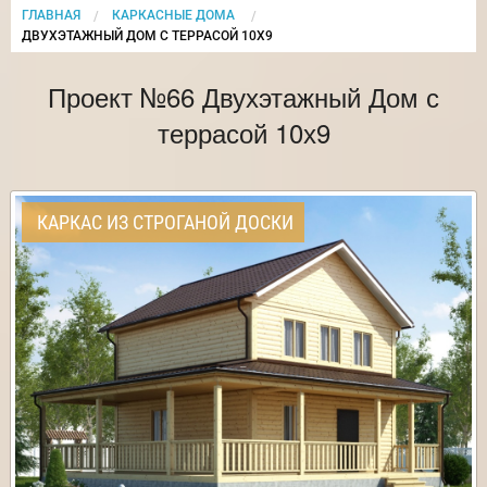
ГЛАВНАЯ
КАРКАСНЫЕ ДОМА
CURRENT:
ДВУХЭТАЖНЫЙ ДОМ С ТЕРРАСОЙ 10Х9
Проект №66 Двухэтажный Дом с
террасой 10х9
КАРКАС ИЗ СТРОГАНОЙ ДОСКИ