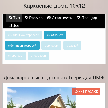
Каркасные дома 10х12
Тип
Размер
Этажность
Площадь
Все
с маленькой террасой
с балконом
с большой террасой
с эркером
с сауной
с гаражом
с террасой
Дома каркасные под ключ в Твери для ПМЖ
ХИТ ПРОДАЖ