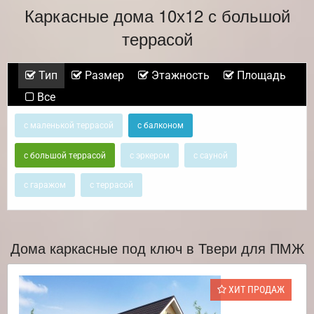
Каркасные дома 10х12 с большой
террасой
Тип
Размер
Этажность
Площадь
Все
с маленькой террасой
с балконом
с большой террасой
с эркером
с сауной
с гаражом
с террасой
Дома каркасные под ключ в Твери для ПМЖ
ХИТ ПРОДАЖ