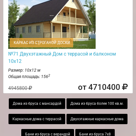
КАРКАС ИЗ СТРОГАНОЙ ДОСКИ
№71 Двухэтажный Дом с террасой и балконом
10х12
Размер: 10х12 м
2
Общая площадь: 156
от 4710400
4945800
Дома из бруса с мансардой
Дома из бруса более 100 кв.м.
Каркасные дома с террасой
Двухэтажные каркасные дома
Бани из бруса с верандой
Бани из бруса 7х8