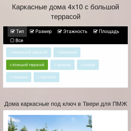
Каркасные дома 4х10 с большой
террасой
Тип
Размер
Этажность
Площадь
Все
с маленькой террасой
с балконом
с большой террасой
с эркером
с сауной
с гаражом
с террасой
Дома каркасные под ключ в Твери для ПМЖ