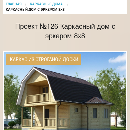
ГЛАВНАЯ
КАРКАСНЫЕ ДОМА
CURRENT:
КАРКАСНЫЙ ДОМ С ЭРКЕРОМ 8Х8
Проект №126 Каркасный дом с
эркером 8х8
КАРКАС ИЗ СТРОГАНОЙ ДОСКИ