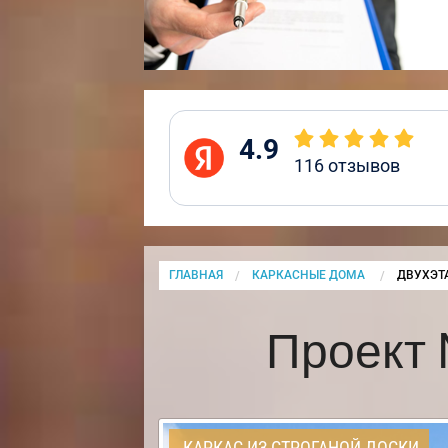
4.9
116
отзывов
ГЛАВНАЯ
КАРКАСНЫЕ ДОМА
CURRENT
ДВУХЭТ
Проект
КАРКАС ИЗ СТРОГАНОЙ ДОСКИ