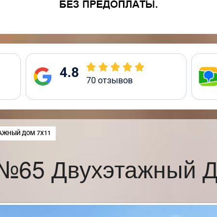
4.8
70
отзывов
:
АЖНЫЙ ДОМ 7Х11
 №65 Двухэтажный Д