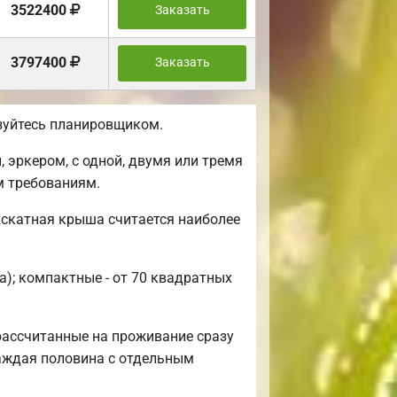
3522400
Заказать
3797400
Заказать
ьзуйтесь планировщиком.
 эркером, с одной, двумя или тремя
м требованиям.
хскатная крыша считается наиболее
а); компактные - от 70 квадратных
рассчитанные на проживание сразу
каждая половина с отдельным