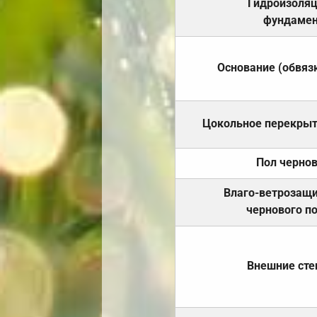
Гидроизоля
фундамен
Основание (обвяз
Цокольное перекры
Пол черно
Влаго-ветрозащ
чернового п
Внешние ст