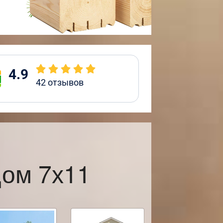
4.9
42
отзывов
ом 7х11