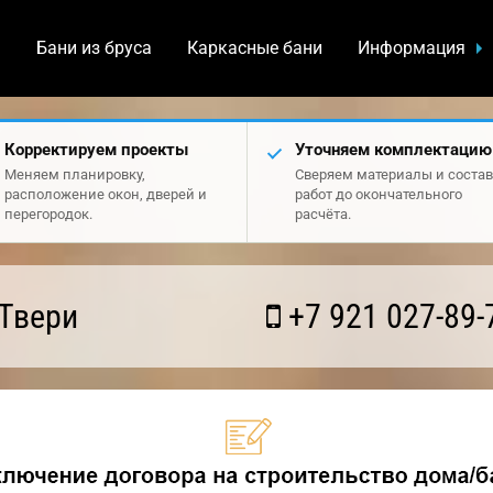
а
Бани из бруса
Каркасные бани
Информация
Корректируем проекты
Уточняем комплектацию
Меняем планировку,
Сверяем материалы и состав
расположение окон, дверей и
работ до окончательного
перегородок.
расчёта.
Твери
+7 921 027-89-