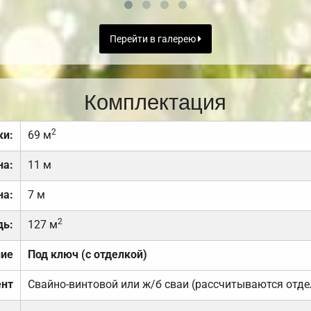
Перейти в галерею
Комплектация
2
ки:
69 м
на:
11 м
на:
7 м
2
дь:
127 м
ние
Под ключ (с отделкой)
нт
Свайно-винтовой или ж/б сваи (рассчитываются отде