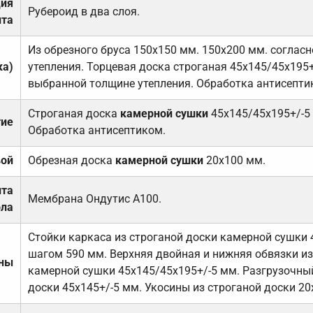
ция
Рубероид в два слоя.
та
Из обрезного бруса 150х150 мм. 150х200 мм. соглас
ка)
утепления. Торцевая доска строганая 45х145/45х195+
выбранной толщине утепления. Обработка антисепти
Строганая доска
камерной сушки
45х145/45х195+/-5
тие
Обработка антисептиком.
вой
Обрезная доска
камерной сушки
20х100 мм.
ита
Мембрана Ондутис А100.
ола
Стойки каркаса из строганой доски камерной сушки 
шагом 590 мм. Верхняя двойная и нижняя обвязки из
ены
камерной сушки 45х145/45х195+/-5 мм. Разгрузочный
доски 45х145+/-5 мм. Укосины из строганой доски 20