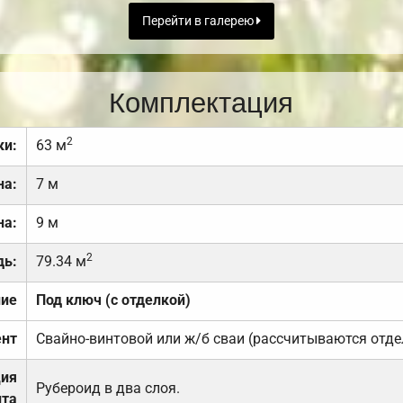
Перейти в галерею
Комплектация
2
ки:
63 м
на:
7 м
на:
9 м
2
дь:
79.34 м
ние
Под ключ (с отделкой)
нт
Свайно-винтовой или ж/б сваи (рассчитываются отде
ция
Рубероид в два слоя.
та