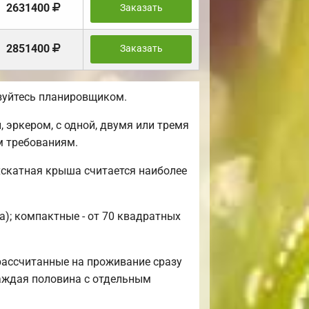
2631400
Заказать
2851400
Заказать
ьзуйтесь планировщиком.
 эркером, с одной, двумя или тремя
м требованиям.
хскатная крыша считается наиболее
а); компактные - от 70 квадратных
рассчитанные на проживание сразу
каждая половина с отдельным