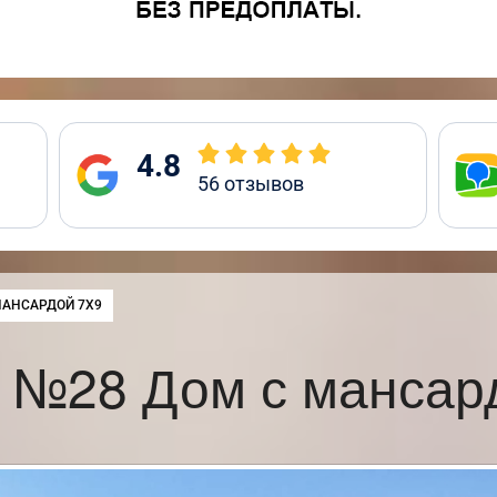
4.8
56
отзывов
:
МАНСАРДОЙ 7Х9
 №28 Дом с мансар