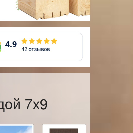
4.9
42
отзывов
дой 7х9