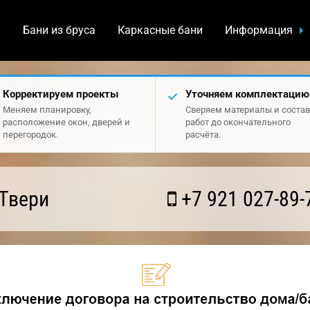
а
Бани из бруса
Каркасные бани
Информация
Корректируем проекты
Уточняем комплектацию
Меняем планировку,
Сверяем материалы и состав
расположение окон, дверей и
работ до окончательного
перегородок.
расчёта.
Твери
+7 921 027-89-