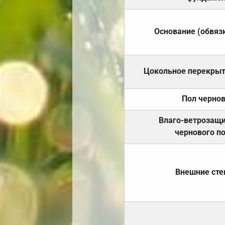
Основание (обвяз
Цокольное перекры
Пол черно
Влаго-ветрозащ
чернового п
Внешние ст