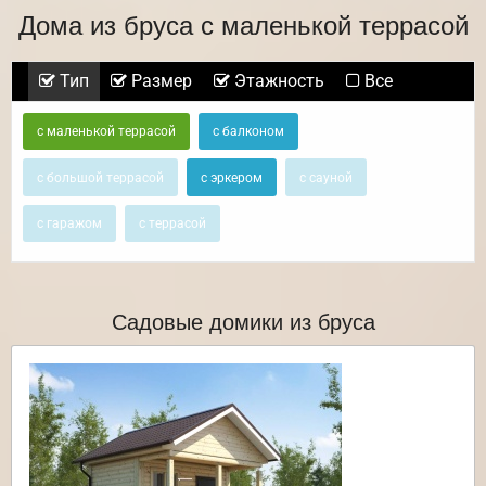
Дома из бруса с маленькой террасой
Тип
Размер
Этажность
Все
с маленькой террасой
с балконом
с большой террасой
с эркером
с сауной
с гаражом
с террасой
Садовые домики из бруса