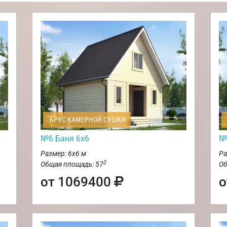
БРУС КАМЕРНОЙ СУШКИ
№6 Баня 6х6
№
Размер: 6х6 м
Ра
2
Общая площадь: 57
Об
от 1069400
о