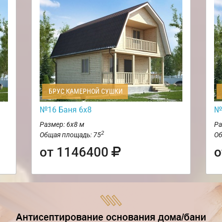
БРУС КАМЕРНОЙ СУШКИ
№16 Баня 6х8
№
Размер: 6х8 м
Ра
2
Общая площадь: 75
Об
от 1146400
о