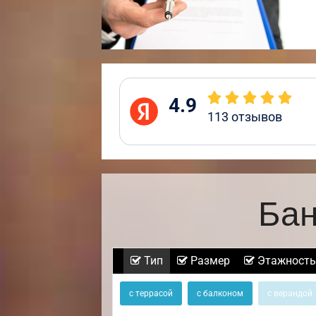
4.9
113
отзывов
Бан
Тип
Размер
Этажность
с террасой
с балконом
с верандой