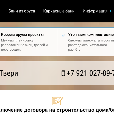
а
Бани из бруса
Каркасные бани
Информация
Корректируем проекты
Уточняем комплектацию
Меняем планировку,
Сверяем материалы и состав
расположение окон, дверей и
работ до окончательного
перегородок.
расчёта.
Твери
+7 921 027-89-