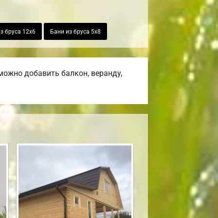
з бруса 12х6
Бани из бруса 5х8
можно добавить балкон, веранду,