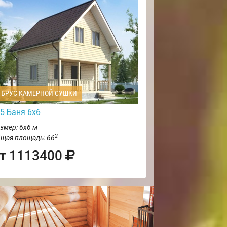
БРУС КАМЕРНОЙ СУШКИ
5 Баня 6х6
змер: 6х6 м
2
щая площадь: 66
т 1113400