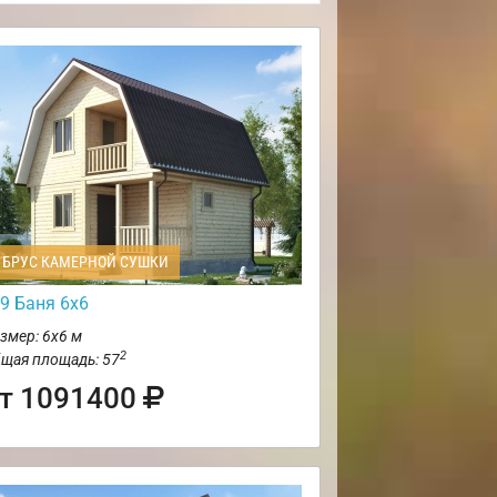
БРУС КАМЕРНОЙ СУШКИ
9 Баня 6х6
змер: 6х6 м
2
щая площадь: 57
т 1091400