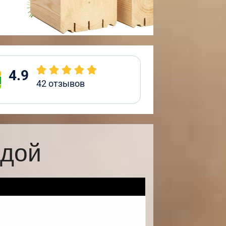
4.9
42
отзывов
рдой