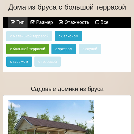
Дома из бруса с большой террасой
Тип
Размер
Этажность
Все
с маленькой террасой
с балконом
с большой террасой
с эркером
с сауной
с гаражом
с террасой
Садовые домики из бруса