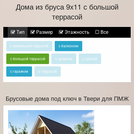
Дома из бруса 9х11 с большой
террасой
Тип
Размер
Этажность
Все
с маленькой террасой
с балконом
с большой террасой
с эркером
с сауной
с гаражом
с террасой
Брусовые дома под ключ в Твери для ПМЖ