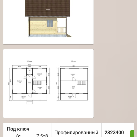
Под ключ
Профилированный
2323400
(с
7,5х8