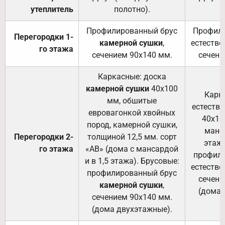
утеплитель
полотно).
п
Профилированный брус
Профили
Перегородки 1-
камерной сушки
,
естестве
го этажа
сечением 90х140 мм.
сечени
Каркасные: доска
камерной сушки
40х100
Карк
мм, обшитые
естеств
евровагонкой хвойных
40х10
пород, камерной сушки,
манса
Перегородки 2-
толщиной 12,5 мм. сорт
этажа
го этажа
«АВ» (дома с мансардой
профили
и в 1,5 этажа). Брусовые:
естестве
профилированный брус
сечени
камерной сушки
,
(дома 
сечением 90х140 мм.
(дома двухэтажные).