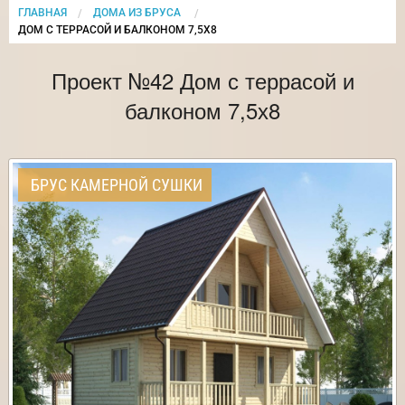
ГЛАВНАЯ
ДОМА ИЗ БРУСА
CURRENT:
ДОМ С ТЕРРАСОЙ И БАЛКОНОМ 7,5Х8
Проект №42 Дом с террасой и
балконом 7,5х8
БРУС КАМЕРНОЙ СУШКИ