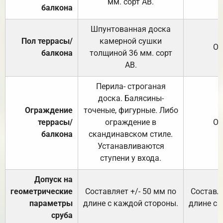
мм. сорт АВ.
балкона
Шпунтованная доска
Пол террасы/
камерной сушки
От
балкона
толщиной 36 мм. сорт
АВ.
Перила- строганая
доска. Балясины-
Ограждение
точеные, фигурные. Либо
террасы/
ограждение в
От
балкона
скандинавском стиле.
Устанавливаются
ступени у входа.
Допуск на
геометрические
Составляет +/- 50 мм по
Составля
параметры
длине с каждой стороны.
длине с 
сруба