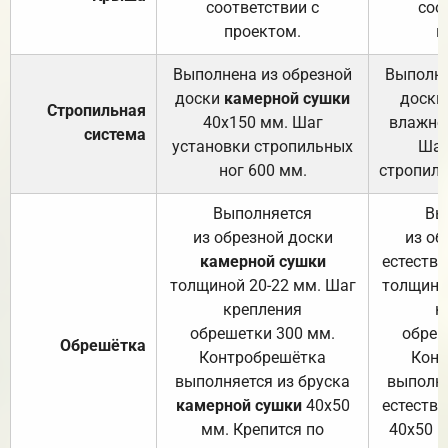
соответствии с
соо
проектом.
п
Выполнена из обрезной
Выполне
доски
камерной сушки
доски
Стропильная
40х150 мм. Шаг
влажно
система
установки стропильных
Шаг
ног 600 мм.
стропиль
Выполняется
Вы
из обрезной доски
из об
камерной сушки
естеств
толщиной 20-22 мм. Шаг
толщино
крепления
к
обрешетки 300 мм.
обреш
Обрешётка
Контробрешётка
Конт
выполняется из бруска
выполня
камерной сушки
40х50
естеств
мм. Крепится по
40х50 м