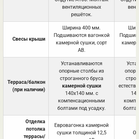
вентиляционных
вент
решёток.
Ширина 400 мм.
Шир
Подшиваются вагонкой
Подшива
Свесы крыши
камерной сушки, сорт
камерн
АВ.
Устанавливаются
Уста
опорные столбы из
опорн
строганного бруса
строг
Терраса/балкон
камерной сушки
естеств
(при наличии)
140х140 мм. с
140
компенсационными
компе
болтами под усадку.
болтам
Отделка
Евровагонка камерной
потолка
сушки толщиной 12,5
От
террасы/