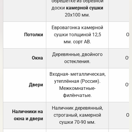
обрешётке из обрезной
доски
камерной сушки
20х100 мм.
Евровагонка камерной
Потолки
сушки толщиной 12,5
От
мм. сорт АВ.
Деревянные, двойного
Окна
От
остекления.
Входная- металлическая,
утеплённая (Россия).
Двери
От
Межкомнатные-
филёнчатые.
Наличник деревянный,
Наличники на
строганый, камерной
От
окна и двери
сушки 70-90 мм.