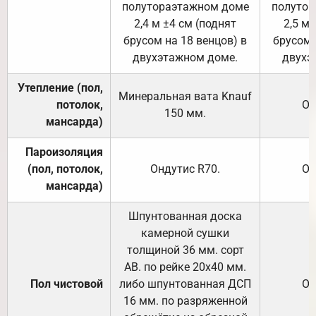
полутораэтажном доме
полутор
2,4 м ±4 см (поднят
2,5 м 
брусом на 18 венцов) в
брусом 
двухэтажном доме.
двухэ
Утепление (пол,
Минеральная вата
Knauf
потолок,
От
150
мм.
мансарда)
Пароизоляция
(пол, потолок,
Ондутис
R70
.
От
мансарда)
Шпунтованная доска
камерной сушки
толщиной 36 мм. сорт
АВ. по рейке 20х40 мм.
Пол чистовой
либо шпунтованная ДСП
От
16 мм. по разряженной