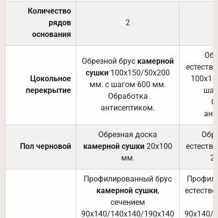
Количество
рядов
2
основания
Обр
Обрезной брус
камерной
естеств
сушки
100х150/50х200
Цокольное
100х15
мм. с шагом 600 мм.
перекрытие
шаг
Обработка
О
антисептиком.
ант
Обрезная доска
Обр
Пол черновой
камерной сушки
20х100
естеств
мм.
2
Профилированный брус
Профили
камерной сушки
,
естестве
сечением
с
90х140/140х140/190х140
90х140/