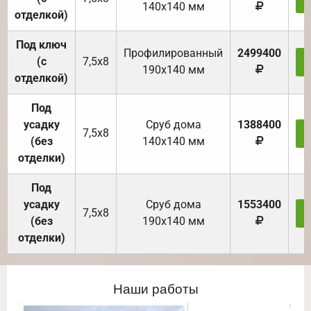
140х140 мм
отделкой)
Под ключ
Профилированный
2499400
(с
7,5х8
190х140 мм
отделкой)
Под
усадку
Cруб дома
1388400
7,5х8
(без
140х140 мм
отделки)
Под
усадку
Cруб дома
1553400
7,5х8
(без
190х140 мм
отделки)
Наши работы