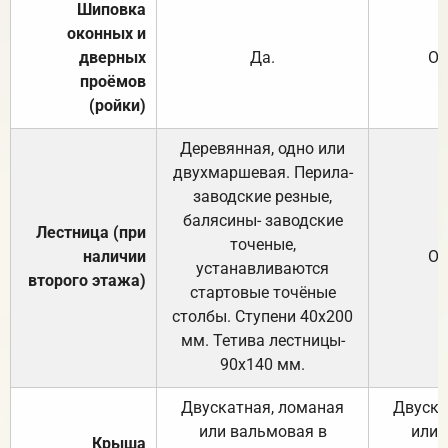
Шиповка
оконных и
дверных
Да.
От
проёмов
(ройки)
Деревянная, одно или
двухмаршевая. Перила-
заводские резные,
балясины- заводские
Лестница (при
точеные,
наличии
От
устанавливаются
второго этажа)
стартовые точёные
столбы. Ступени 40х200
мм. Тетива лестницы-
90х140 мм.
Двускатная, ломаная
Двуска
или вальмовая в
или 
Крыша