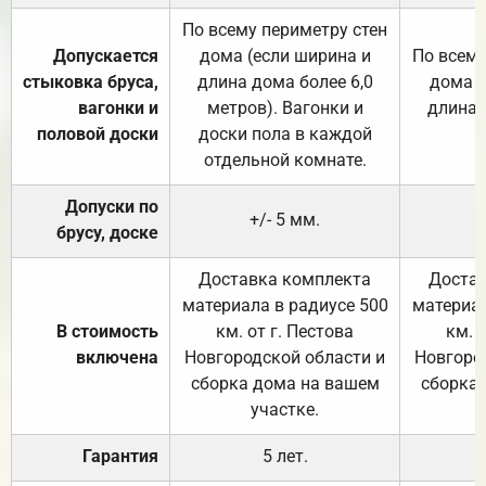
По всему периметру стен
Допускается
дома (если ширина и
По всему
стыковка бруса,
длина дома более 6,0
дома (
вагонки и
метров). Вагонки и
длина 
половой доски
доски пола в каждой
отдельной комнате.
Допуски по
+/- 5 мм.
брусу, доске
Доставка комплекта
Достав
материала в радиусе 500
материал
В стоимость
км. от г. Пестова
км. 
включена
Новгородской области и
Новгоро
сборка дома на вашем
сборка
участке.
Гарантия
5 лет.