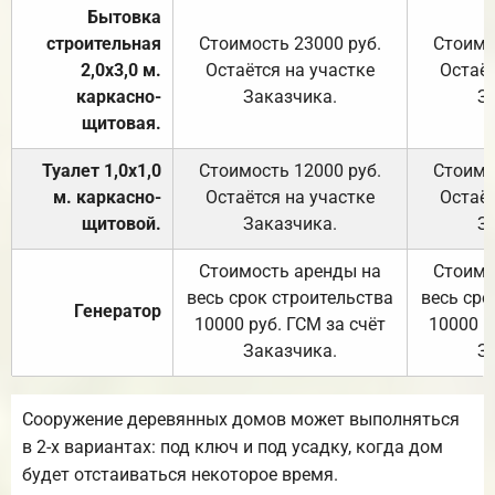
Бытовка
строительная
Стоимость 23000 руб.
Стоимо
2,0х3,0 м.
Остаётся на участке
Остаёт
каркасно-
Заказчика.
З
щитовая.
Туалет 1,0х1,0
Стоимость 12000 руб.
Стоимо
м. каркасно-
Остаётся на участке
Остаёт
щитовой.
Заказчика.
З
Стоимость аренды на
Стоимо
весь срок строительства
весь сро
Генератор
10000 руб. ГСМ за счёт
10000 р
Заказчика.
З
Сооружение деревянных домов может выполняться
в 2-х вариантах: под ключ и под усадку, когда дом
будет отстаиваться некоторое время.