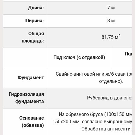
Длина:
7 м
Ширина:
8 м
Общая
2
81.75 м
площадь:
Под 
Под ключ (с отделкой)
Свайно-винтовой или ж/б сваи (р
Фундамент
отдельно).
Гидроизоляция
Рубероид в два слоя
фундамента
Из обрезного бруса (100х150 мм.
Основание
150х200 мм. согласно выбранному с
(обвязка)
Обработка антисептик