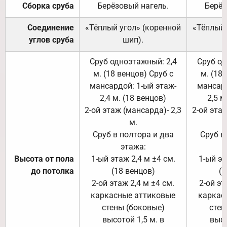
Сборка сруба
Берёзовый нагель.
Берёз
Соединение
«Тёплый угол» (коренной
«Тёплый 
углов сруба
шип).
Сруб одноэтажный: 2,4
Сруб од
м. (18 венцов) Сруб с
м. (18
мансардой: 1-ый этаж-
мансард
2,4 м. (18 венцов)
2,5 м
2-ой этаж (мансарда)- 2,3
2-ой этаж
м.
Сруб в полтора и два
Сруб в
этажа:
Высота от пола
1-ый этаж 2,4 м ±4 см.
1-ый эт
до потолка
(18 венцов)
(1
2-ой этаж 2,4 м ±4 см.
2-ой эт
каркасные аттиковые
каркас
стены (боковые)
стен
высотой 1,5 м. в
высо