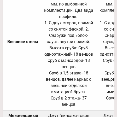
мм. по выбранной
мм. 
комплектации. Два вида
комплек
профиля:
п
1. С двух сторон, прямой
1. С дву
со снятой фаской. 2.
со сня
Снаружи под «блок-
Снару
Внешние стены
хаус», внутри прямой.
хаус», 
Высота сруба: Сруб
Высот
одноэтажный- 18 венцов
одноэта
Сруб с мансардой- 18
Сруб с
венцов
Сруб в 1,5 этажа- 18
Сруб в
венцов, далее каркас с
венцов,
внешней отделкой
внеш
имитацией бруса.
имит
Сруб в 2 этажа- 37
Сруб 
венцов
Межвенцовый
Джут (льноджутовое
Джут 