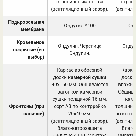
стропильным ногам
строп
(вентиляционный зазор).
(вентиля
Подкровельная
Ондутис А100
Он
мембрана
Кровельное
Ондулин, Черепица
Ондул
покрытие (на
Ондулин.
выбор)
Каркас из обрезной
Карка
доски
камерной сушки
доски
40х150 мм. Обшиваются
влажно
вагонкой камерной
Обшива
сушки толщиной 16 мм.
каме
Фронтоны (при
сорт АВ по контррейке
толщиной
наличии)
20х40 мм.
по контр
(вентиляционный зазор).
(вентиля
Влаго-ветрозащита
Влаго
Ондутис А100. Монтаж
Ондути