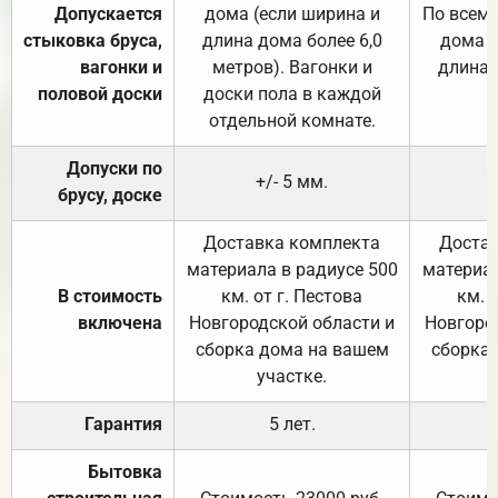
Допускается
дома (если ширина и
По всему
стыковка бруса,
длина дома более 6,0
дома (
вагонки и
метров). Вагонки и
длина 
половой доски
доски пола в каждой
отдельной комнате.
Допуски по
+/- 5 мм.
брусу, доске
Доставка комплекта
Достав
материала в радиусе 500
материал
В стоимость
км. от г. Пестова
км. 
включена
Новгородской области и
Новгоро
сборка дома на вашем
сборка
участке.
Гарантия
5 лет.
Бытовка