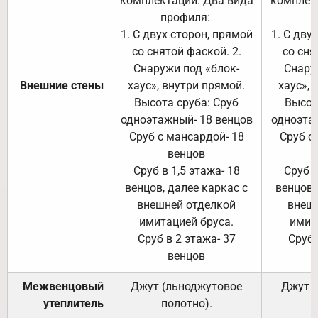
комплектации. Два вида
комплек
профиля:
п
1. С двух сторон, прямой
1. С дву
со снятой фаской. 2.
со сня
Снаружи под «блок-
Снару
Внешние стены
хаус», внутри прямой.
хаус», 
Высота сруба: Сруб
Высот
одноэтажный- 18 венцов
одноэта
Сруб с мансардой- 18
Сруб с
венцов
Сруб в 1,5 этажа- 18
Сруб в
венцов, далее каркас с
венцов,
внешней отделкой
внеш
имитацией бруса.
имит
Сруб в 2 этажа- 37
Сруб 
венцов
Межвенцовый
Джут (льноджутовое
Джут 
утеплитель
полотно).
п