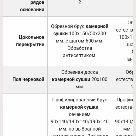
рядов
2
основания
Обр
Обрезной брус
камерной
естеств
сушки
100х150/50х200
Цокольное
100х15
мм. с шагом 600 мм.
перекрытие
шаг
Обработка
О
антисептиком.
ант
Обрезная доска
Обр
Пол черновой
камерной сушки
20х100
естеств
мм.
2
Профилированный брус
Профили
камерной сушки
,
естестве
сечением
с
90х140/140х140/190х140
90х140/
мм. по выбранной
мм. 