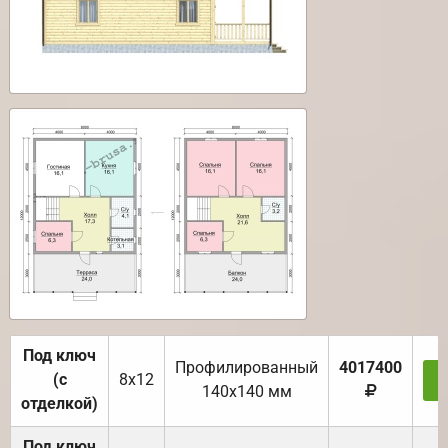
Под ключ
Профилированный
4017400
(с
8х12
З
140х140 мм
отделкой)
Под ключ