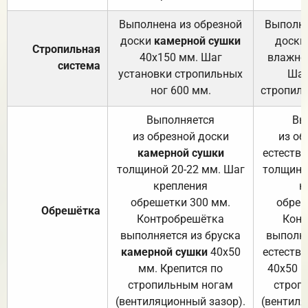
Выполнена из обрезной
Выполне
доски
камерной сушки
доски
Стропильная
40х150 мм. Шаг
влажно
система
установки стропильных
Шаг
ног 600 мм.
стропиль
Выполняется
Вы
из обрезной доски
из об
камерной сушки
естеств
толщиной 20-22 мм. Шаг
толщино
крепления
к
обрешетки 300 мм.
обреш
Обрешётка
Контробрешётка
Конт
выполняется из бруска
выполня
камерной сушки
40х50
естеств
мм. Крепится по
40х50 м
стропильным ногам
строп
(вентиляционный зазор).
(вентиля