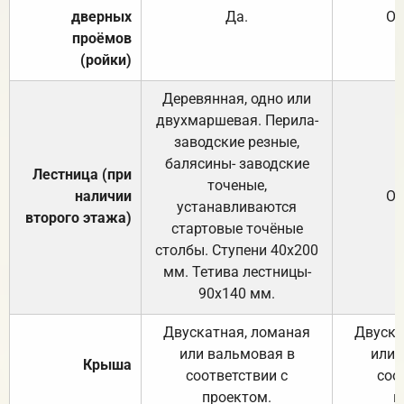
дверных
Да.
От
проёмов
(ройки)
Деревянная, одно или
двухмаршевая. Перила-
заводские резные,
балясины- заводские
Лестница (при
точеные,
наличии
От
устанавливаются
второго этажа)
стартовые точёные
столбы. Ступени 40х200
мм. Тетива лестницы-
90х140 мм.
Двускатная, ломаная
Двуска
или вальмовая в
или 
Крыша
соответствии с
соо
проектом.
п