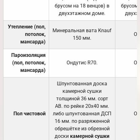
брусом на 18 венцов) в
брусом 
двухэтажном доме.
двухэ
Утепление (пол,
Минеральная вата
Knauf
потолок,
От
150
мм.
мансарда)
Пароизоляция
(пол, потолок,
Ондутис
R70
.
От
мансарда)
Шпунтованная доска
камерной сушки
толщиной 36 мм. сорт
АВ. по рейке 20х40 мм.
Пол чистовой
либо шпунтованная ДСП
От
16 мм. по разряженной
обрешётке из обрезной
доски
камерной сушки