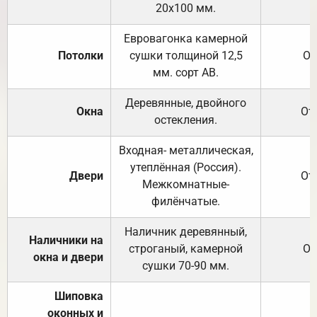
20х100 мм.
Евровагонка камерной
Потолки
сушки толщиной 12,5
От
мм. сорт АВ.
Деревянные, двойного
Окна
От
остекления.
Входная- металлическая,
утеплённая (Россия).
Двери
От
Межкомнатные-
филёнчатые.
Наличник деревянный,
Наличники на
строганый, камерной
От
окна и двери
сушки 70-90 мм.
Шиповка
оконных и