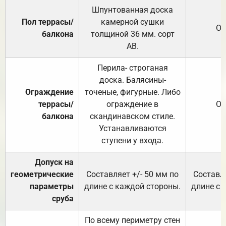
Шпунтованная доска
Пол террасы/
камерной сушки
От
балкона
толщиной 36 мм. сорт
АВ.
Перила- строганая
доска. Балясины-
Ограждение
точеные, фигурные. Либо
террасы/
ограждение в
От
балкона
скандинавском стиле.
Устанавливаются
ступени у входа.
Допуск на
геометрические
Составляет +/- 50 мм по
Составля
параметры
длине с каждой стороны.
длине с 
сруба
По всему периметру стен