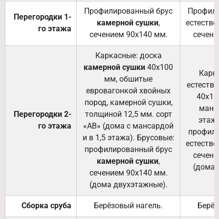
Профилированный брус
Профили
Перегородки 1-
камерной сушки
,
естестве
го этажа
сечением 90х140 мм.
сечени
Каркасные: доска
камерной сушки
40х100
Карк
мм, обшитые
естеств
евровагонкой хвойных
40х10
пород, камерной сушки,
манса
Перегородки 2-
толщиной 12,5 мм. сорт
этажа
го этажа
«АВ» (дома с мансардой
профили
и в 1,5 этажа). Брусовые:
естестве
профилированный брус
сечени
камерной сушки
,
(дома 
сечением 90х140 мм.
(дома двухэтажные).
Сборка сруба
Берёзовый нагель.
Берёз