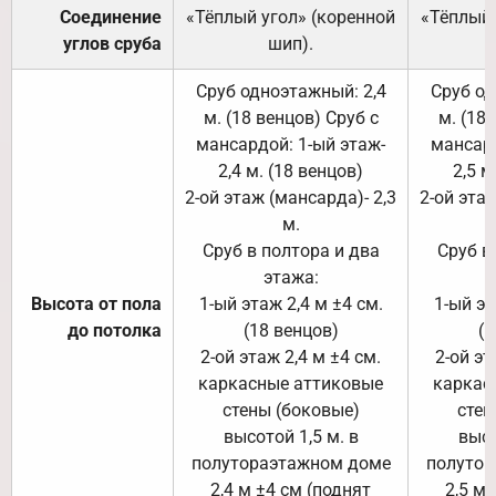
Соединение
«Тёплый угол» (коренной
«Тёплый 
углов сруба
шип).
Сруб одноэтажный: 2,4
Сруб од
м. (18 венцов) Сруб с
м. (18
мансардой: 1-ый этаж-
мансард
2,4 м. (18 венцов)
2,5 м
2-ой этаж (мансарда)- 2,3
2-ой этаж
м.
Сруб в полтора и два
Сруб в
этажа:
Высота от пола
1-ый этаж 2,4 м ±4 см.
1-ый эт
до потолка
(18 венцов)
(1
2-ой этаж 2,4 м ±4 см.
2-ой эт
каркасные аттиковые
каркас
стены (боковые)
стен
высотой 1,5 м. в
высо
полутораэтажном доме
полутор
2,4 м ±4 см (поднят
2,5 м 