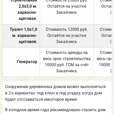
строительная
Стоимость 23000 руб.
Стоимо
2,0х3,0 м.
Остаётся на участке
Остаёт
каркасно-
Заказчика.
З
щитовая.
Туалет 1,0х1,0
Стоимость 12000 руб.
Стоимо
м. каркасно-
Остаётся на участке
Остаёт
щитовой.
Заказчика.
З
Стоимость аренды на
Стоимо
весь срок строительства
весь сро
Генератор
10000 руб. ГСМ за счёт
10000 р
Заказчика.
З
Сооружение деревянных домов может выполняться
в 2-х вариантах: под ключ и под усадку, когда дом
будет отстаиваться некоторое время.
В холодное время года рекомендовано строить дом