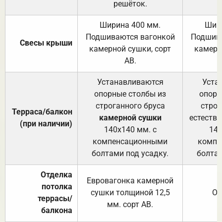
решёток.
Ширина 400 мм.
Шир
Подшиваются вагонкой
Подшива
Свесы крыши
камерной сушки, сорт
камерн
АВ.
Устанавливаются
Уста
опорные столбы из
опорн
строганного бруса
строг
Терраса/балкон
камерной сушки
естеств
(при наличии)
140х140 мм. с
140
компенсационными
компе
болтами под усадку.
болтам
Отделка
Евровагонка камерной
потолка
сушки толщиной 12,5
От
террасы/
мм. сорт АВ.
балкона