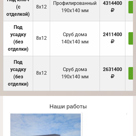
Профилированный
4314400
(с
8х12
З
190х140 мм
отделкой)
Под
усадку
Cруб дома
2411400
8х12
З
(без
140х140 мм
отделки)
Под
усадку
Cруб дома
2631400
8х12
З
(без
190х140 мм
отделки)
Наши работы