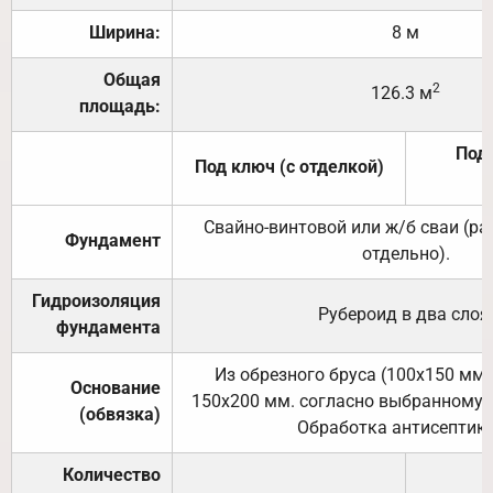
Ширина:
8 м
Общая
2
126.3 м
площадь:
Под 
Под ключ (с отделкой)
Свайно-винтовой или ж/б сваи (р
Фундамент
отдельно).
Гидроизоляция
Рубероид в два слоя
фундамента
Из обрезного бруса (100х150 мм.
Основание
150х200 мм. согласно выбранному с
(обвязка)
Обработка антисептик
Количество