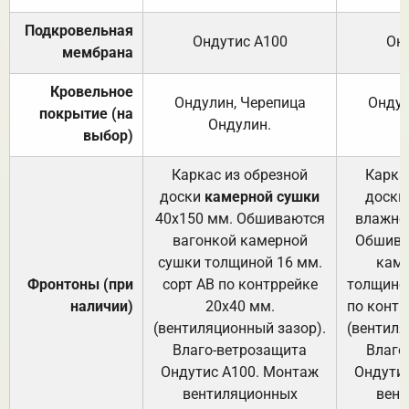
Подкровельная
Ондутис А100
Он
мембрана
Кровельное
Ондулин, Черепица
Ондул
покрытие (на
Ондулин.
выбор)
Каркас из обрезной
Карка
доски
камерной сушки
доски
40х150 мм. Обшиваются
влажно
вагонкой камерной
Обшива
сушки толщиной 16 мм.
каме
Фронтоны (при
сорт АВ по контррейке
толщиной
наличии)
20х40 мм.
по контр
(вентиляционный зазор).
(вентиля
Влаго-ветрозащита
Влаго
Ондутис А100. Монтаж
Ондути
вентиляционных
вент