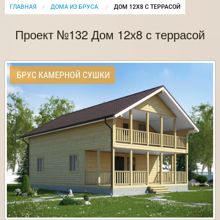
ГЛАВНАЯ
ДОМА ИЗ БРУСА
CURRENT:
ДОМ 12Х8 С ТЕРРАСОЙ
Проект №132 Дом 12х8 с террасой
БРУС КАМЕРНОЙ СУШКИ