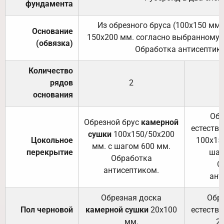
фундамента
Из обрезного бруса (100х150 мм.
Основание
150х200 мм. согласно выбранному с
(обвязка)
Обработка антисептик
Количество
рядов
2
основания
Обр
Обрезной брус
камерной
естеств
сушки
100х150/50х200
Цокольное
100х15
мм. с шагом 600 мм.
перекрытие
шаг
Обработка
О
антисептиком.
ант
Обрезная доска
Обр
Пол черновой
камерной сушки
20х100
естеств
мм.
2