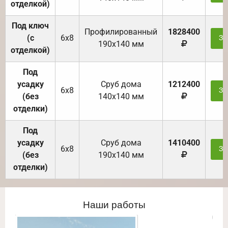
отделкой)
Под ключ
Профилированный
1828400
(с
6х8
За
190х140 мм
отделкой)
Под
усадку
Cруб дома
1212400
6х8
За
(без
140х140 мм
отделки)
Под
усадку
Cруб дома
1410400
6х8
За
(без
190х140 мм
отделки)
Наши работы