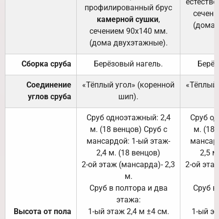
естестве
профилированный брус
сечени
камерной сушки
,
(дома 
сечением 90х140 мм.
(дома двухэтажные).
Сборка сруба
Берёзовый нагель.
Берёз
Соединение
«Тёплый угол» (коренной
«Тёплый 
углов сруба
шип).
Сруб одноэтажный: 2,4
Сруб од
м. (18 венцов) Сруб с
м. (18
мансардой: 1-ый этаж-
мансард
2,4 м. (18 венцов)
2,5 м
2-ой этаж (мансарда)- 2,3
2-ой этаж
м.
Сруб в полтора и два
Сруб в
этажа:
Высота от пола
1-ый этаж 2,4 м ±4 см.
1-ый эт