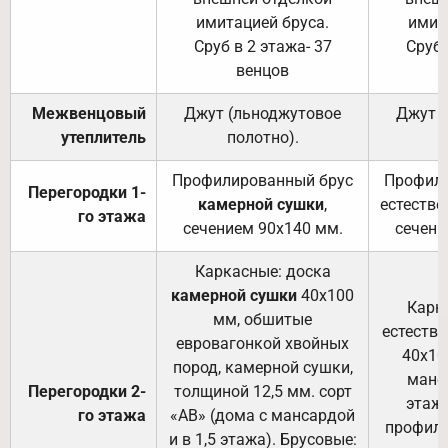
имитацией бруса.
имит
Сруб в 2 этажа- 37
Сруб 
венцов
Межвенцовый
Джут (льноджутовое
Джут 
утеплитель
полотно).
п
Профилированный брус
Профили
Перегородки 1-
камерной сушки
,
естестве
го этажа
сечением 90х140 мм.
сечени
Каркасные: доска
камерной сушки
40х100
Карк
мм, обшитые
естеств
евровагонкой хвойных
40х10
пород, камерной сушки,
манса
Перегородки 2-
толщиной 12,5 мм. сорт
этажа
го этажа
«АВ» (дома с мансардой
профили
и в 1,5 этажа). Брусовые: