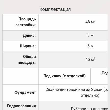
Комплектация
Площадь
2
48 м
застройки:
Длина:
8 м
Ширина:
6 м
Общая
2
45 м
площадь:
Под 
Под ключ (с отделкой)
Свайно-винтовой или ж/б сваи (р
Фундамент
отдельно).
Гидроизоляция
Рубероид в два слоя