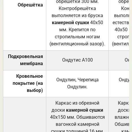
обрешетки 300 мм.
обреш
Обрешётка
Контробрешётка
Конт
выполняется из бруска
выполня
камерной сушки
40х50
естеств
мм. Крепится по
40х50 м
стропильным ногам
строп
(вентиляционный зазор).
(вентиля
Подкровельная
Ондутис А100
Он
мембрана
Кровельное
Ондулин, Черепица
Ондул
покрытие (на
Ондулин.
выбор)
Каркас из обрезной
Карка
доски
камерной сушки
доски
40х150 мм. Обшиваются
влажно
вагонкой камерной
Обшива
сушки толщиной 16 мм.
каме