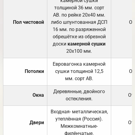
камерной сушки
толщиной 36 мм. сорт
АВ. по рейке 20х40 мм.
Пол чистовой
либо шпунтованная ДСП
От
16 мм. по разряженной
обрешётке из обрезной
доски
камерной сушки
20х100 мм.
Евровагонка камерной
Потолки
сушки толщиной 12,5
От
мм. сорт АВ.
Деревянные, двойного
Окна
От
остекления.
Входная- металлическая,
утеплённая (Россия).
Двери
От
Межкомнатные-
филёнчатые.