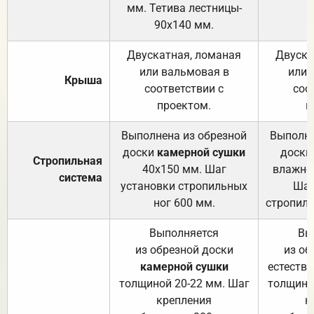
мм. Тетива лестницы-
90х140 мм.
Двускатная, ломаная
Двуска
или вальмовая в
или 
Крыша
соответствии с
соо
проектом.
п
Выполнена из обрезной
Выполне
доски
камерной сушки
доски
Стропильная
40х150 мм. Шаг
влажно
система
установки стропильных
Шаг
ног 600 мм.
стропиль
Выполняется
Вы
из обрезной доски
из об
камерной сушки
естеств
толщиной 20-22 мм. Шаг
толщино
крепления
к