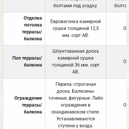
болтами под усадку.
болтам
Отделка
Евровагонка камерной
потолка
сушки толщиной 12,5
От
террасы/
мм. сорт АВ.
балкона
Шпунтованная доска
Пол террасы/
камерной сушки
От
балкона
толщиной 36 мм. сорт
АВ.
Перила- строганая
доска. Балясины-
Ограждение
точеные, фигурные. Либо
террасы/
ограждение в
От
балкона
скандинавском стиле.
Устанавливаются
ступени у входа.