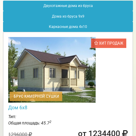
Двухэтажные дома из бруса
Дома из бруса 9х9
Каркасные дома 4х10
ХИТ ПРОДАЖ
БРУС КАМЕРНОЙ СУШКИ
Дом 6х8
Тип:
2
Общая площадь: 45.7
от 1234400
1296000