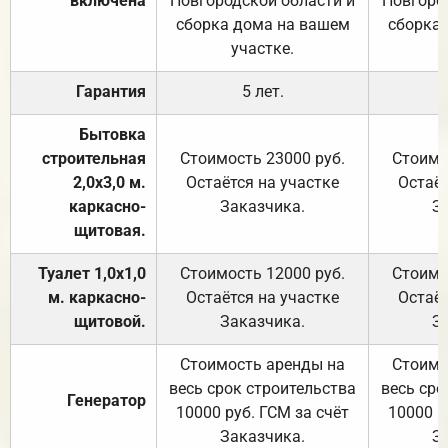
включена
Новгородской области и
Новгоро
сборка дома на вашем
сборка
участке.
Гарантия
5 лет.
Бытовка
строительная
Стоимость 23000 руб.
Стоимо
2,0х3,0 м.
Остаётся на участке
Остаёт
каркасно-
Заказчика.
З
щитовая.
Туалет 1,0х1,0
Стоимость 12000 руб.
Стоимо
м. каркасно-
Остаётся на участке
Остаёт
щитовой.
Заказчика.
З
Стоимость аренды на
Стоимо
весь срок строительства
весь сро
Генератор
10000 руб. ГСМ за счёт
10000 р
Заказчика.
З