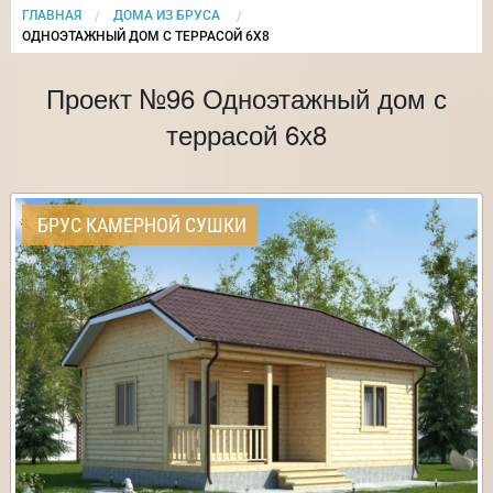
ГЛАВНАЯ
ДОМА ИЗ БРУСА
CURRENT:
ОДНОЭТАЖНЫЙ ДОМ С ТЕРРАСОЙ 6Х8
Проект №96 Одноэтажный дом с
террасой 6х8
БРУС КАМЕРНОЙ СУШКИ