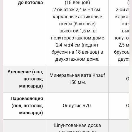
до потолка
(18 венцов)
(1
2-ой этаж 2,4 м ±4 см.
2-ой эт
каркасные аттиковые
каркас
стены (боковые)
стен
высотой 1,5 м. в
высо
полутораэтажном доме
полутор
2,4 м ±4 см (поднят
2,5 м 
брусом на 18 венцов) в
брусом 
двухэтажном доме.
двухэ
Утепление (пол,
Минеральная вата
Knauf
потолок,
От
150
мм.
мансарда)
Пароизоляция
(пол, потолок,
Ондутис
R70
.
От
мансарда)
Шпунтованная доска