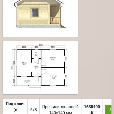
Под ключ
Профилированный
1630400
(с
6х8
За
140х140 мм