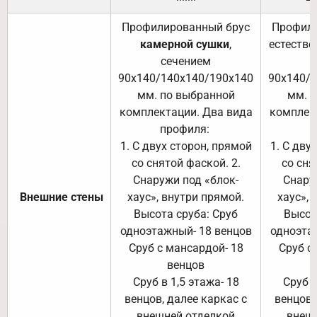
Профилированный брус
Профили
камерной сушки
,
естестве
сечением
с
90х140/140х140/190х140
90х140/
мм. по выбранной
мм. 
комплектации. Два вида
комплек
профиля:
п
1. С двух сторон, прямой
1. С дву
со снятой фаской. 2.
со сня
Снаружи под «блок-
Снару
Внешние стены
хаус», внутри прямой.
хаус», 
Высота сруба: Сруб
Высот
одноэтажный- 18 венцов
одноэта
Сруб с мансардой- 18
Сруб с
венцов
Сруб в 1,5 этажа- 18
Сруб в
венцов, далее каркас с
венцов,
внешней отделкой
внеш