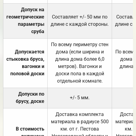
Допуск на
геометрические
Составляет +/- 50 мм по
Составля
параметры
длине с каждой стороны.
длине с 
сруба
По всему периметру стен
Допускается
дома (если ширина и
По всему
стыковка бруса,
длина дома более 6,0
дома (
вагонки и
метров). Вагонки и
длина 
половой доски
доски пола в каждой
отдельной комнате.
Допуски по
+/- 5 мм.
брусу, доске
Доставка комплекта
Достав
материала в радиусе 500
материал
В стоимость
км. от г. Пестова
км. 