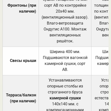
Фронтоны (при
сорт АВ по контррейке
толщиной
наличии)
20х40 мм.
по контр
(вентиляционный зазор).
(вентиля
Влаго-ветрозащита
Влаго
Ондутис А100. Монтаж
Ондути
вентиляционных
вент
решёток.
Ширина 400 мм.
Шир
Подшиваются вагонкой
Подшива
Свесы крыши
камерной сушки, сорт
камерн
АВ.
Устанавливаются
Уста
опорные столбы из
опорн
строганного бруса
строг
Терраса/балкон
камерной сушки
естеств
(при наличии)
140х140 мм. с
140
компенсационными
компе