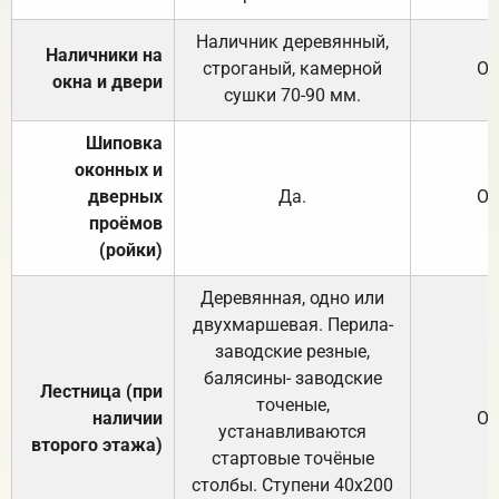
Наличник деревянный,
Наличники на
строганый, камерной
От
окна и двери
сушки 70-90 мм.
Шиповка
оконных и
дверных
Да.
От
проёмов
(ройки)
Деревянная, одно или
двухмаршевая. Перила-
заводские резные,
балясины- заводские
Лестница (при
точеные,
наличии
От
устанавливаются
второго этажа)
стартовые точёные
столбы. Ступени 40х200