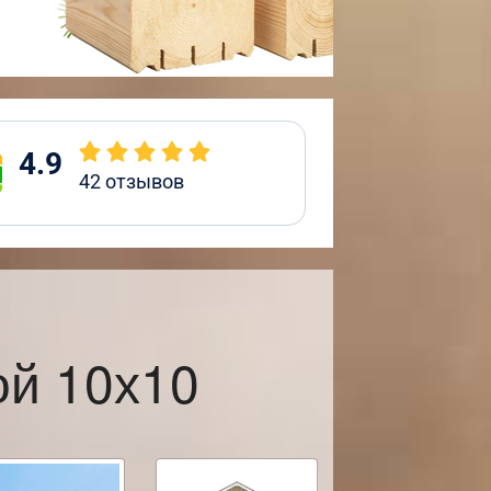
4.9
42
отзывов
ой 10х10