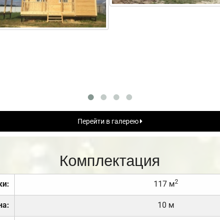
Перейти в галерею
Комплектация
2
ки:
117 м
на:
10 м