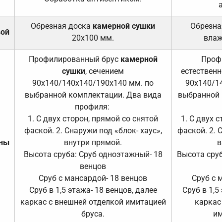
Обрезная доска
камерной сушки
Обрезна
вой
20х100 мм.
влаж
Профилированный брус
камерной
Проф
сушки
, сечением
естественн
90х140/140х140/190х140 мм. по
90х140/1
выбранной комплектации. Два вида
выбранной 
профиля:
1. С двух сторон, прямой со снятой
1. С двух 
фаской. 2. Снаружи под «блок- хаус»,
фаской. 2. 
ены
внутри прямой.
в
Высота сруба: Сруб одноэтажный- 18
Высота сруб
венцов
Сруб с мансардой- 18 венцов
Сруб с 
Сруб в 1,5 этажа- 18 венцов, далее
Сруб в 1,5
каркас с внешней отделкой имитацией
каркас
бруса.
им