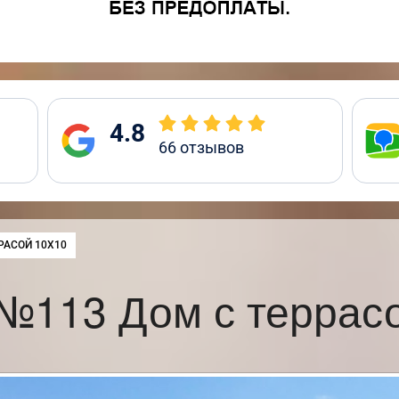
4.8
66
отзывов
РАСОЙ 10Х10
№113 Дом с террас