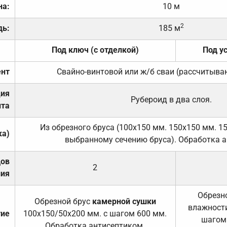
на:
10 м
2
дь:
185 м
Под ключ (с отделкой)
Под у
нт
Свайно-винтовой или ж/б сваи (рассчитыва
ция
Рубероид в два слоя.
та
Из обрезного бруса (100х150 мм. 150х150 мм. 1
ка)
выбранному сечению бруса). Обработка а
дов
2
ния
Обрезно
Обрезной брус
камерной сушки
влажности
тие
100х150/50х200 мм. с шагом 600 мм.
шагом
Обработка антисептиком.