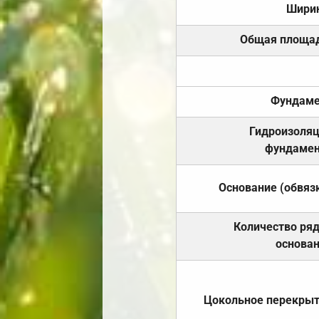
Шири
Общая площа
Фундаме
Гидроизоля
фундамен
Основание (обвяз
Количество ря
основа
Цокольное перекры