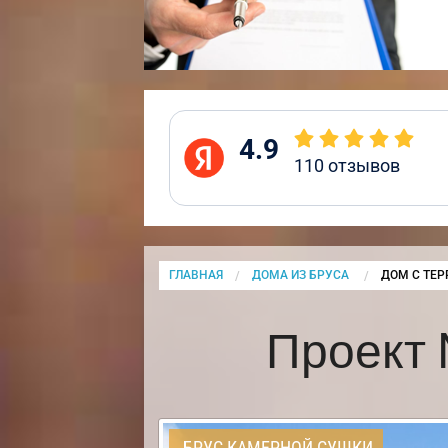
4.9
110
отзывов
ГЛАВНАЯ
ДОМА ИЗ БРУСА
CURRENT:
ДОМ С ТЕР
Проект 
БРУС КАМЕРНОЙ СУШКИ