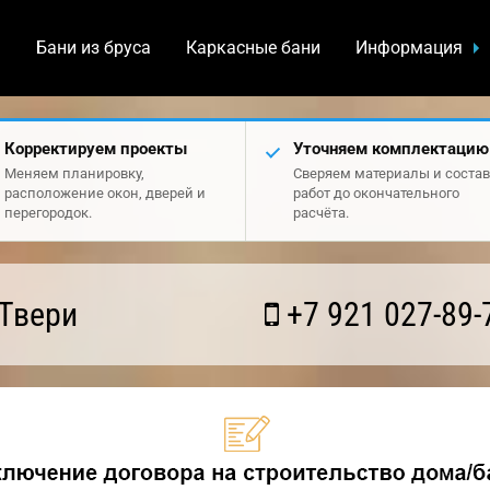
а
Бани из бруса
Каркасные бани
Информация
Корректируем проекты
Уточняем комплектацию
Меняем планировку,
Сверяем материалы и состав
расположение окон, дверей и
работ до окончательного
перегородок.
расчёта.
Твери
+7 921 027-89-