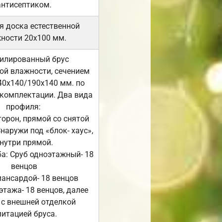
антисептиком.
я доска естественной
ности 20х100 мм.
илированный брус
ой влажности, сечением
40х140/190х140 мм. по
комплектации. Два вида
профиля:
сторон, прямой со снятой
Снаружи под «блок- хаус»,
нутри прямой.
а: Сруб одноэтажный- 18
венцов
мансардой- 18 венцов
 этажа- 18 венцов, далее
 с внешней отделкой
итацией бруса.