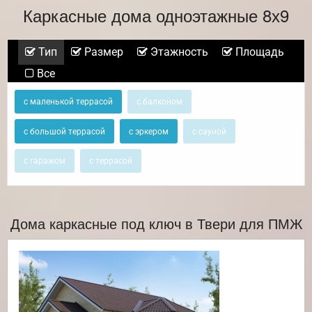
Каркасные дома одноэтажные 8х9
Тип
Размер
Этажность
Площадь
Все
с маленькой террасой
с балконом
с большой террасой
с эркером
с сауной
с гаражом
с террасой
Дома каркасные под ключ в Твери для ПМЖ