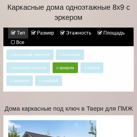
Каркасные дома одноэтажные 8х9 с
эркером
Тип
Размер
Этажность
Площадь
Все
с маленькой террасой
с балконом
с большой террасой
с эркером
с сауной
с гаражом
с террасой
Дома каркасные под ключ в Твери для ПМЖ