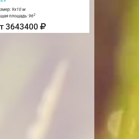
0х9
змер: 9х10 м
2
щая площадь: 96
т 3643400