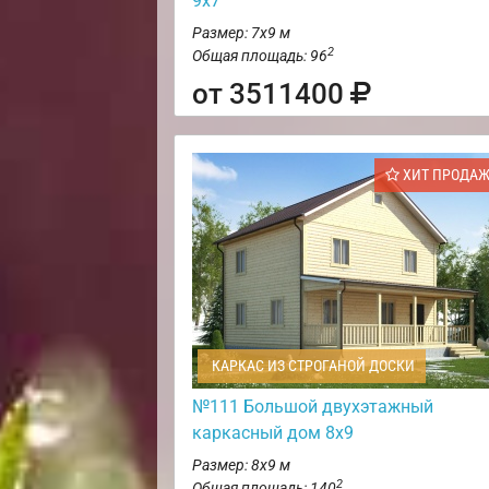
9х7
Размер: 7х9 м
2
Общая площадь: 96
от 3511400
ХИТ ПРОДА
КАРКАС ИЗ СТРОГАНОЙ ДОСКИ
№111 Большой двухэтажный
каркасный дом 8х9
Размер: 8х9 м
2
Общая площадь: 140