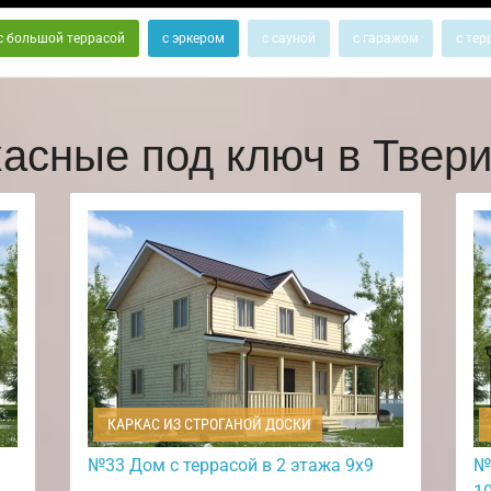
с большой террасой
с эркером
с сауной
с гаражом
с тер
касные под ключ в Твер
КАРКАС ИЗ СТРОГАНОЙ ДОСКИ
№33 Дом с террасой в 2 этажа 9х9
№