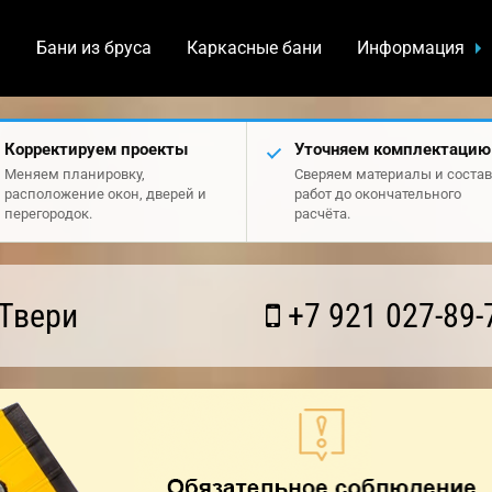
а
Бани из бруса
Каркасные бани
Информация
Корректируем проекты
Уточняем комплектацию
Меняем планировку,
Сверяем материалы и состав
расположение окон, дверей и
работ до окончательного
перегородок.
расчёта.
Твери
+7 921 027-89-