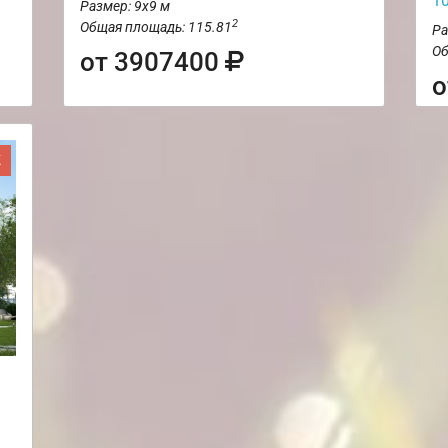
1
Размер: 9х9 м
2
Общая площадь: 115.81
Ра
Об
от 3907400
о
Ж