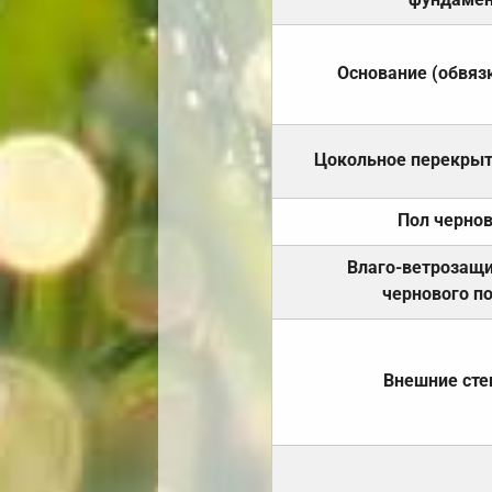
Основание (обвяз
Цокольное перекры
Пол черно
Влаго-ветрозащ
чернового п
Внешние ст