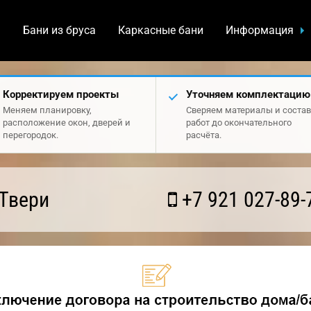
а
Бани из бруса
Каркасные бани
Информация
Корректируем проекты
Уточняем комплектацию
Меняем планировку,
Сверяем материалы и состав
расположение окон, дверей и
работ до окончательного
перегородок.
расчёта.
Твери
+7 921 027-89-