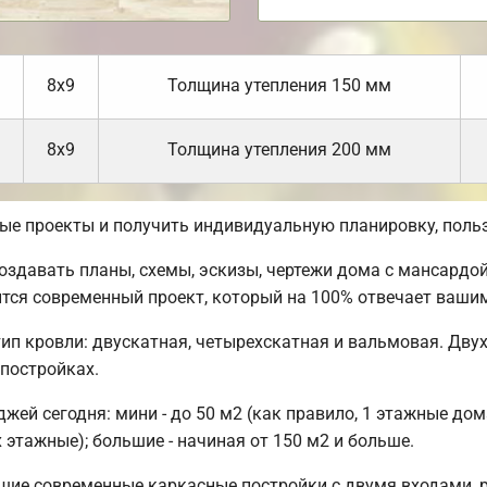
8х9
Толщина утепления 150 мм
8х9
Толщина утепления 200 мм
вые проекты и получить индивидуальную планировку, пол
давать планы, схемы, эскизы, чертежи дома с мансардой,
ится современный проект, который на 100% отвечает ваши
ип кровли: двускатная, четырехскатная и вальмовая. Дву
 постройках.
ей сегодня: мини - до 50 м2 (как правило, 1 этажные дом
 этажные); большие - начиная от 150 м2 и больше.
шие современные каркасные постройки с двумя входами, 