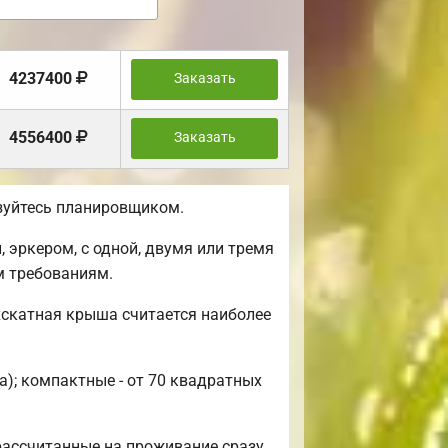
4237400
Заказать
4556400
Заказать
ьзуйтесь планировщиком.
 эркером, с одной, двумя или тремя
м требованиям.
хскатная крыша считается наиболее
а); компактные - от 70 квадратных
рассчитанные на проживание сразу