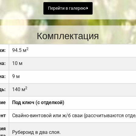
Перейти в галерею
Комплектация
2
ки:
94.5 м
на:
10 м
на:
9 м
2
дь:
140 м
ние
Под ключ (с отделкой)
нт
Свайно-винтовой или ж/б сваи (рассчитываются отде
ция
Рубероид в два слоя.
та