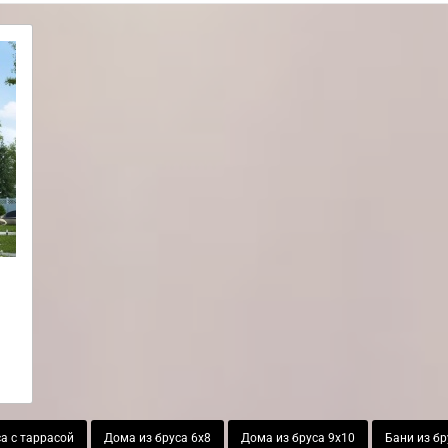
а с таррасой
Дома из бруса 6х8
Дома из бруса 9х10
Бани из бр