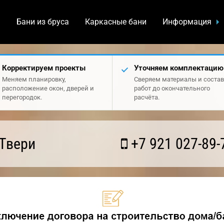
а
Бани из бруса
Каркасные бани
Информация
Корректируем проекты
Уточняем комплектацию
Меняем планировку,
Сверяем материалы и состав
расположение окон, дверей и
работ до окончательного
перегородок.
расчёта.
Твери
+7 921 027-89-