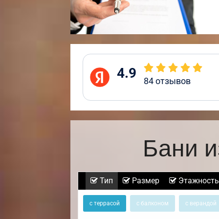
4.9
84
отзывов
Бани и
Тип
Размер
Этажность
с террасой
с балконом
с верандой