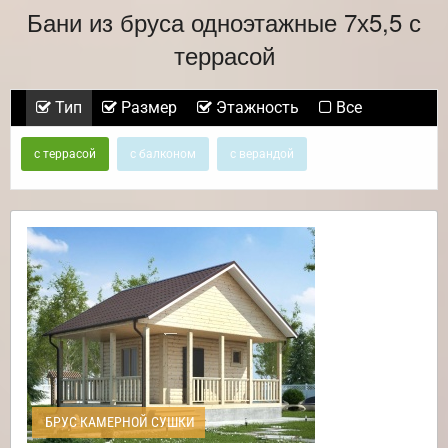
Бани из бруса одноэтажные 7х5,5 с
террасой
Тип
Размер
Этажность
Все
с террасой
с балконом
с верандой
БРУС КАМЕРНОЙ СУШКИ