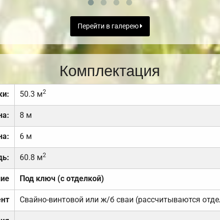
Перейти в галерею
Комплектация
2
ки:
50.3 м
на:
8 м
на:
6 м
2
дь:
60.8 м
ние
Под ключ (с отделкой)
нт
Свайно-винтовой или ж/б сваи (рассчитываются отде