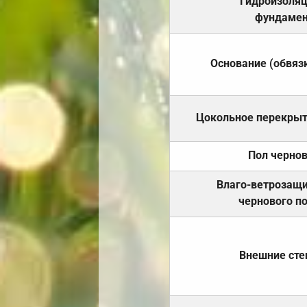
Гидроизоля
фундамен
Основание (обвяз
Цокольное перекры
Пол черно
Влаго-ветрозащ
чернового п
Внешние ст