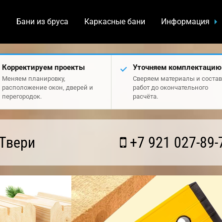
а
Бани из бруса
Каркасные бани
Информация
Корректируем проекты
Уточняем комплектацию
Меняем планировку,
Сверяем материалы и состав
расположение окон, дверей и
работ до окончательного
перегородок.
расчёта.
Твери
+7 921 027-89-