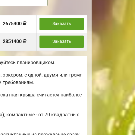
2675400
Заказать
2851400
Заказать
ьзуйтесь планировщиком.
 эркером, с одной, двумя или тремя
м требованиям.
хскатная крыша считается наиболее
а); компактные - от 70 квадратных
рассчитанные на проживание сразу