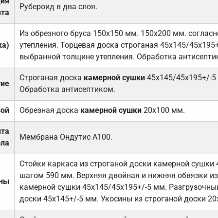
ция
Рубероид в два слоя.
та
Из обрезного бруса 150х150 мм. 150х200 мм. соглас
ка)
утепления. Торцевая доска строганая 45х145/45х195+
выбранной толщине утепления. Обработка антисепти
Строганая доска
камерной сушки
45х145/45х195+/-5
тие
Обработка антисептиком.
вой
Обрезная доска
камерной сушки
20х100 мм.
ита
Мембрана Ондутис А100.
ола
Стойки каркаса из строганой доски камерной сушки 
шагом 590 мм. Верхняя двойная и нижняя обвязки из
ены
камерной сушки 45х145/45х195+/-5 мм. Разгрузочный
доски 45х145+/-5 мм. Укосины из строганой доски 20