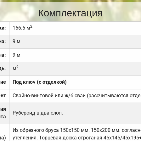
Комплектация
2
ки:
166.6 м
на:
9 м
на:
9 м
2
дь:
м
ние
Под ключ (с отделкой)
нт
Свайно-винтовой или ж/б сваи (рассчитываются отде
ция
Рубероид в два слоя.
та
Из обрезного бруса 150х150 мм. 150х200 мм. соглас
ка)
утепления. Торцевая доска строганая 45х145/45х195+