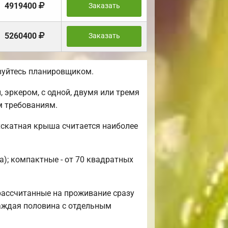
4919400
Заказать
5260400
Заказать
ьзуйтесь планировщиком.
 эркером, с одной, двумя или тремя
м требованиям.
хскатная крыша считается наиболее
а); компактные - от 70 квадратных
рассчитанные на проживание сразу
каждая половина с отдельным