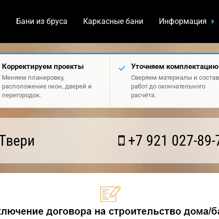
а
Бани из бруса
Каркасные бани
Информация
Корректируем проекты
Уточняем комплектацию
Меняем планировку,
Сверяем материалы и состав
расположение окон, дверей и
работ до окончательного
перегородок.
расчёта.
Твери
+7 921 027-89-