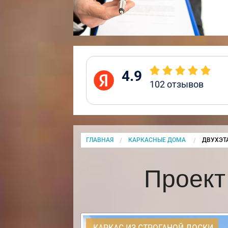
4.9
102
отзывов
ГЛАВНАЯ
КАРКАСНЫЕ ДОМА
CURRENT
ДВУХЭТ
Проект
КАРКАС ИЗ СТРОГАНОЙ ДОСКИ