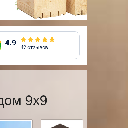
4.9
42
отзывов
дом 9х9