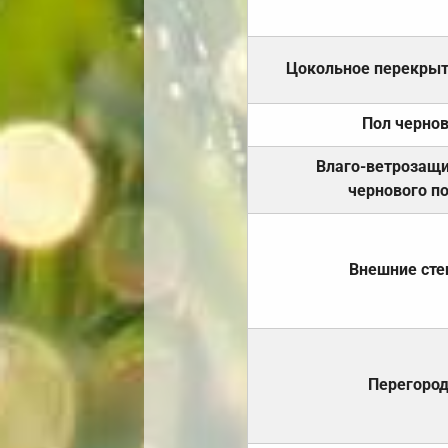
Цокольное перекры
Пол черно
Влаго-ветрозащ
чернового п
Внешние ст
Перегоро