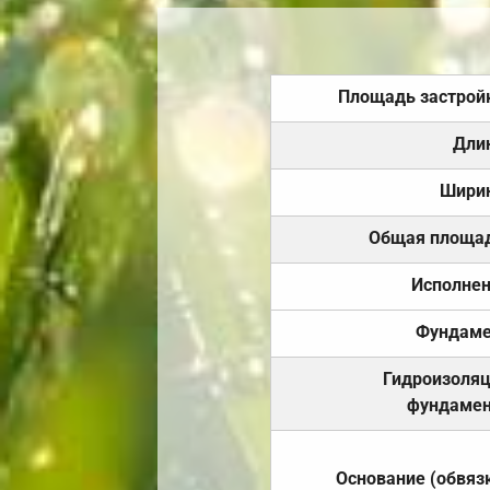
Площадь застрой
Дли
Шири
Общая площа
Исполне
Фундаме
Гидроизоля
фундамен
Основание (обвяз