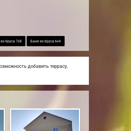
 из бруса 7х8
Бани из бруса 6х4
озможность добавить террасу,