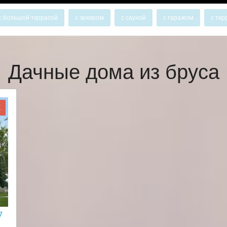
с большой террасой
с эркером
с сауной
с гаражом
с тер
Дачные дома из бруса
Ж
7