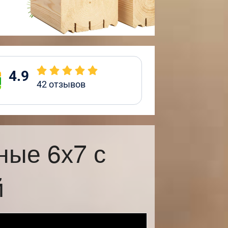
4.9
42
отзывов
ные 6х7 с
й