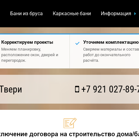
а
Бани из бруса
Каркасные бани
Информация
Корректируем проекты
Уточняем комплектацию
Меняем планировку,
Сверяем материалы и состав
расположение окон, дверей и
работ до окончательного
перегородок.
расчёта.
Твери
+7 921 027-89-