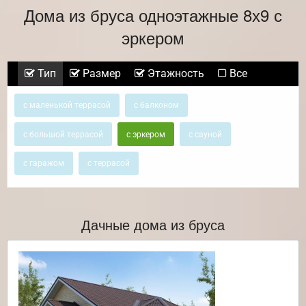
Дома из бруса одноэтажные 8х9 с
эркером
Тип
Размер
Этажность
Все
с маленькой террасой
с балконом
с большой террасой
с эркером
с сауной
с гаражом
с террасой
Дачные дома из бруса