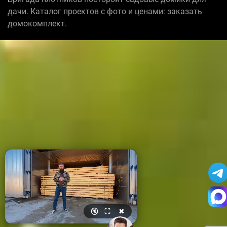
дачи. Каталог проектов с фото и ценами: заказать
домокомплект.
🔇
⛶
✖