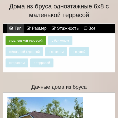
Дома из бруса одноэтажные 6х8 с
маленькой террасой
Тип
Размер
Этажность
Все
с маленькой террасой
с балконом
с большой террасой
с эркером
с сауной
с гаражом
с террасой
Дачные дома из бруса