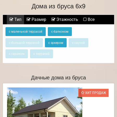
Дома из бруса 6х9
Тип
Размер
Этажность
Все
с маленькой террасой
с балконом
с большой террасой
с эркером
с сауной
с гаражом
с террасой
Дачные дома из бруса
ХИТ ПРОДАЖ