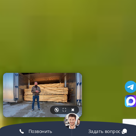
🔇
⛶
✖
Позвонить
Задать вопрос