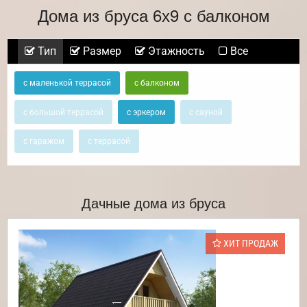
Дома из бруса 6х9 с балконом
Тип
Размер
Этажность
Все
с маленькой террасой
с балконом
с большой террасой
с эркером
с сауной
с гаражом
с террасой
Дачные дома из бруса
ХИТ ПРОДАЖ