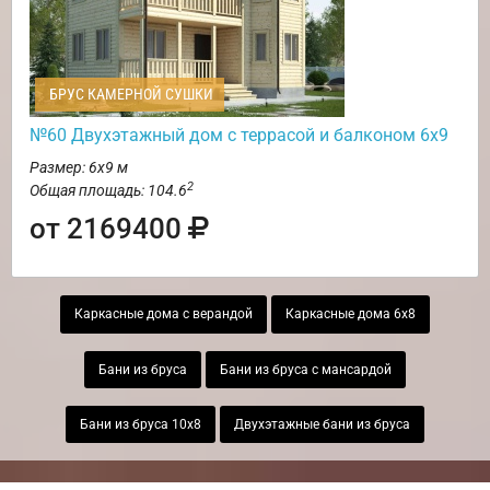
БРУС КАМЕРНОЙ СУШКИ
№60 Двухэтажный дом с террасой и балконом 6х9
Размер: 6х9 м
2
Общая площадь: 104.6
от 2169400
Каркасные дома с верандой
Каркасные дома 6х8
Бани из бруса
Бани из бруса с мансардой
Бани из бруса 10х8
Двухэтажные бани из бруса