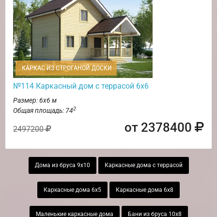
КАРКАС ИЗ СТРОГАНОЙ ДОСКИ
№114 Каркасный дом с террасой 6х6
Размер: 6х6 м
2
Общая площадь: 74
от 2378400
2497200
Дома из бруса 9х10
Каркасные дома с террасой
Каркасные дома 6х5
Каркасные дома 6х8
Маленькие каркасные дома
Бани из бруса 10х8