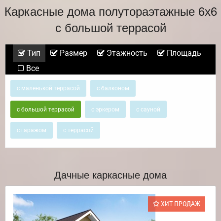
Каркасные дома полутораэтажные 6х6
с большой террасой
Тип
Размер
Этажность
Площадь
Все
с маленькой террасой
с балконом
с большой террасой
с эркером
с сауной
с гаражом
с террасой
Дачные каркасные дома
ХИТ ПРОДАЖ