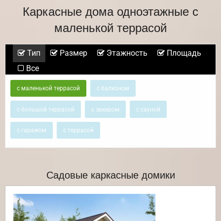
Каркасные дома одноэтажные с
маленькой террасой
Тип
Размер
Этажность
Площадь
Все
с маленькой террасой
с балконом
с большой террасой
с эркером
с сауной
с гаражом
с террасой
Садовые каркасные домики