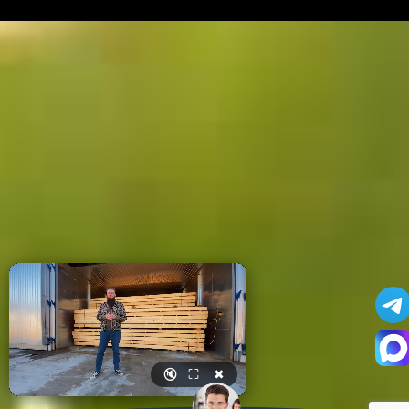
🔇
⛶
✖