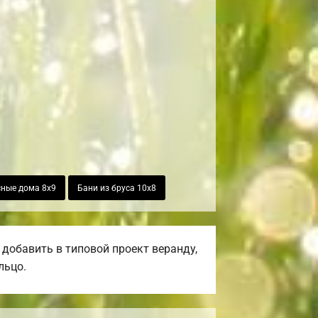
ные дома 8х9
Бани из бруса 10х8
добавить в типовой проект веранду,
льцо.