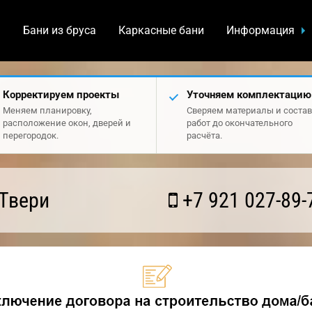
а
Бани из бруса
Каркасные бани
Информация
Корректируем проекты
Уточняем комплектацию
Меняем планировку,
Сверяем материалы и состав
расположение окон, дверей и
работ до окончательного
перегородок.
расчёта.
Твери
+7 921 027-89-