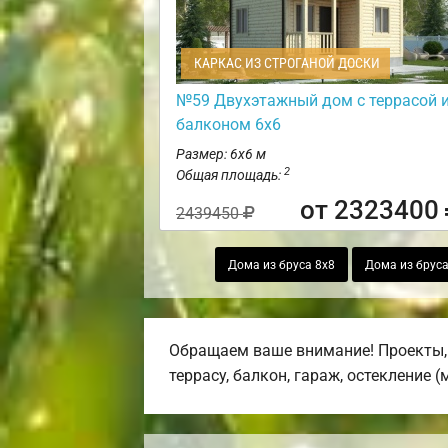
КАРКАС ИЗ СТРОГАНОЙ ДОСКИ
№59 Двухэтажный дом с террасой 
балконом 6х6
Размер: 6х6 м
2
Общая площадь:
от 2323400
2439450
Дома из бруса 8х8
Дома из бруса
Обращаем ваше внимание! Проекты, 
террасу, балкон, гараж, остекление 