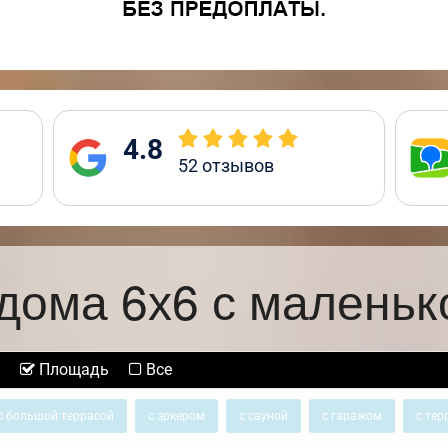
4.8
52
отзывов
дома 6х6 с маленьк
Площадь
Все
с большой террасой
с эркером
с сауной
с гаражом
с тер