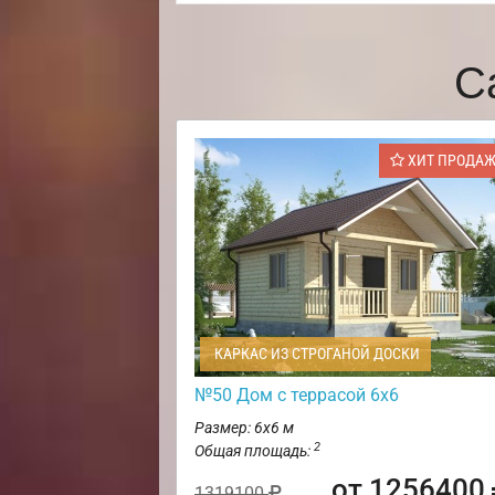
С
ХИТ ПРОДА
КАРКАС ИЗ СТРОГАНОЙ ДОСКИ
№50 Дом с террасой 6х6
Размер: 6х6 м
2
Общая площадь:
от 1256400
1319100