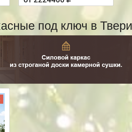
касные под ключ в Твер
Ж