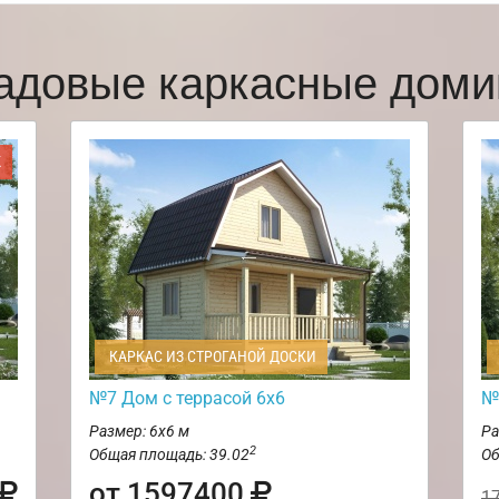
адовые каркасные доми
Ж
КАРКАС ИЗ СТРОГАНОЙ ДОСКИ
№7 Дом с террасой 6х6
№
Размер: 6х6 м
Ра
2
Общая площадь: 39.02
Об
от 1597400
1