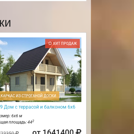
ки
ХИТ ПРОДАЖ
КАРКАС ИЗ СТРОГАНОЙ ДОСКИ
9 Дом с террасой и балконом 6х6
змер: 6х6 м
2
щая площадь: 44
от 1641400
723350