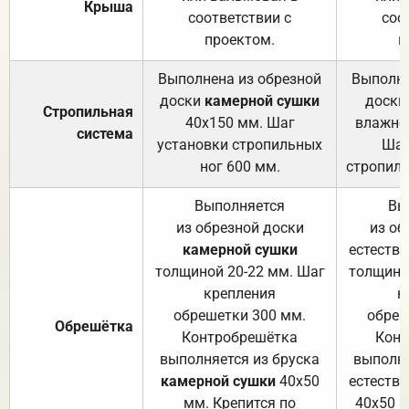
Крыша
соответствии с
соо
проектом.
п
Выполнена из обрезной
Выполне
доски
камерной сушки
доски
Стропильная
40х150 мм. Шаг
влажно
система
установки стропильных
Шаг
ног 600 мм.
стропиль
Выполняется
Вы
из обрезной доски
из об
камерной сушки
естеств
толщиной 20-22 мм. Шаг
толщино
крепления
к
обрешетки 300 мм.
обреш
Обрешётка
Контробрешётка
Конт
выполняется из бруска
выполня
камерной сушки
40х50
естеств
мм. Крепится по
40х50 м