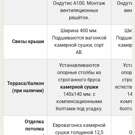
Ондутис А100. Монтаж
Ондути
вентиляционных
вент
решёток.
Ширина 400 мм.
Шир
Подшиваются вагонкой
Подшива
Свесы крыши
камерной сушки, сорт
камерн
АВ.
Устанавливаются
Уста
опорные столбы из
опорн
строганного бруса
строг
Терраса/балкон
камерной сушки
естеств
(при наличии)
140х140 мм. с
140
компенсационными
компе
болтами под усадку.
болтам
Отделка
Евровагонка камерной
потолка
сушки толщиной 12,5
От