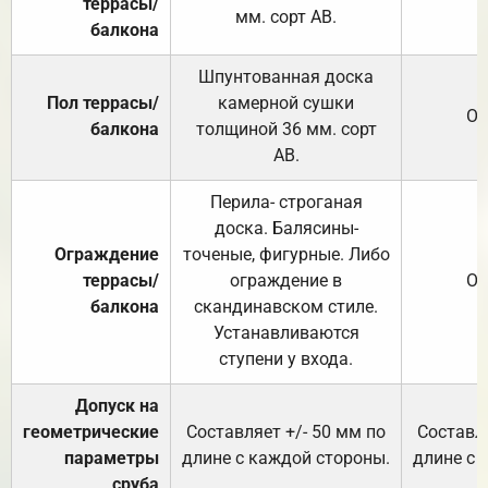
террасы/
мм. сорт АВ.
балкона
Шпунтованная доска
Пол террасы/
камерной сушки
От
балкона
толщиной 36 мм. сорт
АВ.
Перила- строганая
доска. Балясины-
Ограждение
точеные, фигурные. Либо
террасы/
ограждение в
От
балкона
скандинавском стиле.
Устанавливаются
ступени у входа.
Допуск на
геометрические
Составляет +/- 50 мм по
Составля
параметры
длине с каждой стороны.
длине с 
сруба