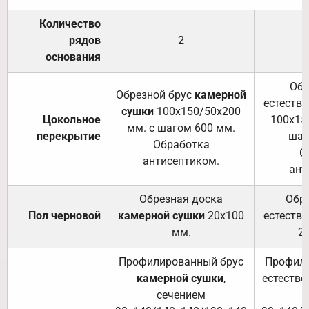
Количество
рядов
2
основания
Обр
Обрезной брус
камерной
естеств
сушки
100х150/50х200
Цокольное
100х15
мм. с шагом 600 мм.
перекрытие
шаг
Обработка
О
антисептиком.
ант
Обрезная доска
Обр
Пол черновой
камерной сушки
20х100
естеств
мм.
2
Профилированный брус
Профили
камерной сушки
,
естестве
сечением
с