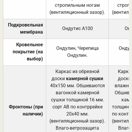
стропильным ногам
строп
(вентиляционный зазор).
(вентиля
Подкровельная
Ондутис А100
Он
мембрана
Кровельное
Ондулин, Черепица
Ондул
покрытие (на
Ондулин.
выбор)
Каркас из обрезной
Карка
доски
камерной сушки
доски
40х150 мм. Обшиваются
влажно
вагонкой камерной
Обшива
сушки толщиной 16 мм.
каме
Фронтоны (при
сорт АВ по контррейке
толщиной
наличии)
20х40 мм.
по контр
(вентиляционный зазор).
(вентиля
Влаго-ветрозащита
Влаго