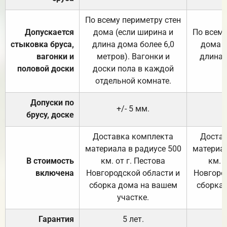
По всему периметру стен
Допускается
дома (если ширина и
По всему
стыковка бруса,
длина дома более 6,0
дома (
вагонки и
метров). Вагонки и
длина 
половой доски
доски пола в каждой
отдельной комнате.
Допуски по
+/- 5 мм.
брусу, доске
Доставка комплекта
Достав
материала в радиусе 500
материал
В стоимость
км. от г. Пестова
км. 
включена
Новгородской области и
Новгоро
сборка дома на вашем
сборка
участке.
Гарантия
5 лет.