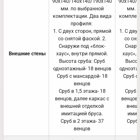
90х140/140х140/190х140
90х140/
мм. по выбранной
мм. 
комплектации. Два вида
комплек
профиля:
п
1. С двух сторон, прямой
1. С дву
со снятой фаской. 2.
со сня
Снаружи под «блок-
Снару
Внешние стены
хаус», внутри прямой.
хаус», 
Высота сруба: Сруб
Высот
одноэтажный- 18 венцов
одноэта
Сруб с мансардой- 18
Сруб с
венцов
Сруб в 1,5 этажа- 18
Сруб в
венцов, далее каркас с
венцов,
внешней отделкой
внеш
имитацией бруса.
имит
Сруб в 2 этажа- 37
Сруб 
венцов