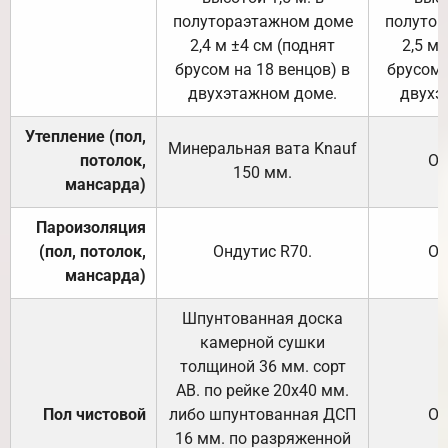
полутораэтажном доме
полутор
2,4 м ±4 см (поднят
2,5 м 
брусом на 18 венцов) в
брусом 
двухэтажном доме.
двухэ
Утепление (пол,
Минеральная вата
Knauf
потолок,
От
150
мм.
мансарда)
Пароизоляция
(пол, потолок,
Ондутис
R70
.
От
мансарда)
Шпунтованная доска
камерной сушки
толщиной 36 мм. сорт
АВ. по рейке 20х40 мм.
Пол чистовой
либо шпунтованная ДСП
От
16 мм. по разряженной