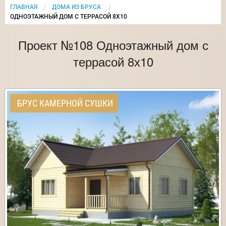
ГЛАВНАЯ
ДОМА ИЗ БРУСА
CURRENT:
ОДНОЭТАЖНЫЙ ДОМ С ТЕРРАСОЙ 8Х10
Проект №108 Одноэтажный дом с
террасой 8х10
БРУС КАМЕРНОЙ СУШКИ