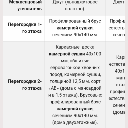
Межвенцовый
Джут (льноджутовое
Джут 
утеплитель
полотно).
п
Профилированный брус
Профили
Перегородки 1-
камерной сушки
,
естестве
го этажа
сечением 90х140 мм.
сечени
Каркасные: доска
камерной сушки
40х100
Карк
мм, обшитые
естеств
евровагонкой хвойных
40х10
пород, камерной сушки,
манса
Перегородки 2-
толщиной 12,5 мм. сорт
этажа
го этажа
«АВ» (дома с мансардой
профили
и в 1,5 этажа). Брусовые:
естестве
профилированный брус
сечени
камерной сушки
,
(дома 
сечением 90х140 мм.
(дома двухэтажные).