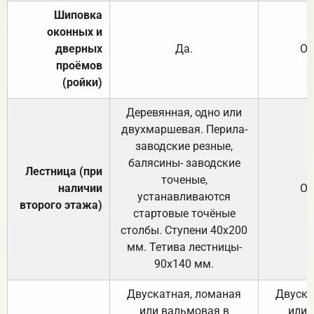
Шиповка
оконных и
дверных
Да.
От
проёмов
(ройки)
Деревянная, одно или
двухмаршевая. Перила-
заводские резные,
балясины- заводские
Лестница (при
точеные,
наличии
От
устанавливаются
второго этажа)
стартовые точёные
столбы. Ступени 40х200
мм. Тетива лестницы-
90х140 мм.
Двускатная, ломаная
Двуска
или вальмовая в
или 