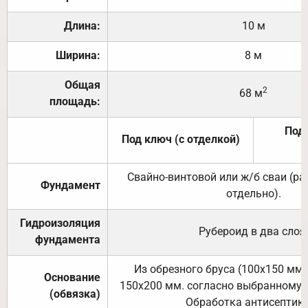
Длина:
10 м
Ширина:
8 м
Общая
2
68 м
площадь:
Под 
Под ключ (с отделкой)
Свайно-винтовой или ж/б сваи (р
Фундамент
отдельно).
Гидроизоляция
Рубероид в два слоя
фундамента
Из обрезного бруса (100х150 мм.
Основание
150х200 мм. согласно выбранному с
(обвязка)
Обработка антисептик