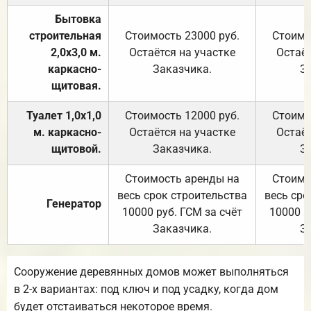
Бытовка
строительная
Стоимость 23000 руб.
Стоимо
2,0х3,0 м.
Остаётся на участке
Остаёт
каркасно-
Заказчика.
З
щитовая.
Туалет 1,0х1,0
Стоимость 12000 руб.
Стоимо
м. каркасно-
Остаётся на участке
Остаёт
щитовой.
Заказчика.
З
Стоимость аренды на
Стоимо
весь срок строительства
весь сро
Генератор
10000 руб. ГСМ за счёт
10000 р
Заказчика.
З
Сооружение деревянных домов может выполняться
в 2-х вариантах: под ключ и под усадку, когда дом
будет отстаиваться некоторое время.