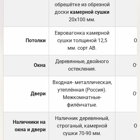
обрешётке из обрезной
доски
камерной сушки
20х100 мм.
Евровагонка камерной
Потолки
сушки толщиной 12,5
От
мм. сорт АВ.
Деревянные, двойного
Окна
От
остекления.
Входная- металлическая,
утеплённая (Россия).
Двери
От
Межкомнатные-
филёнчатые.
Наличник деревянный,
Наличники на
строганый, камерной
От
окна и двери
сушки 70-90 мм.