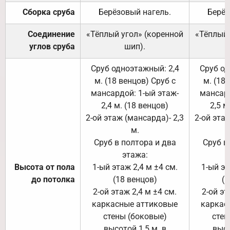
Сборка сруба
Берёзовый нагель.
Берёз
Соединение
«Тёплый угол» (коренной
«Тёплый 
углов сруба
шип).
Сруб одноэтажный: 2,4
Сруб од
м. (18 венцов) Сруб с
м. (18
мансардой: 1-ый этаж-
мансард
2,4 м. (18 венцов)
2,5 м
2-ой этаж (мансарда)- 2,3
2-ой этаж
м.
Сруб в полтора и два
Сруб в
этажа:
Высота от пола
1-ый этаж 2,4 м ±4 см.
1-ый эт
до потолка
(18 венцов)
(1
2-ой этаж 2,4 м ±4 см.
2-ой эт
каркасные аттиковые
каркас
стены (боковые)
стен
высотой 1,5 м. в
высо