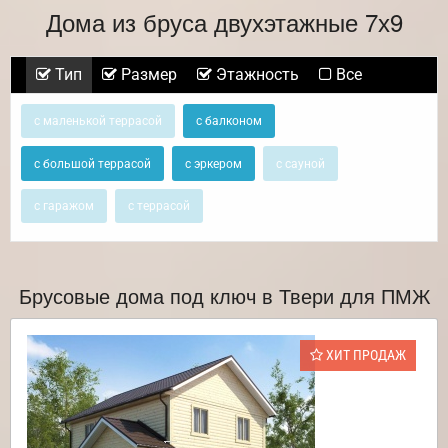
Дома из бруса двухэтажные 7х9
Тип
Размер
Этажность
Все
с маленькой террасой
с балконом
с большой террасой
с эркером
с сауной
с гаражом
с террасой
Брусовые дома под ключ в Твери для ПМЖ
ХИТ ПРОДАЖ