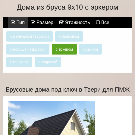
Дома из бруса 9х10 с эркером
Тип
Размер
Этажность
Все
с маленькой террасой
с балконом
с большой террасой
с эркером
с сауной
с гаражом
с террасой
Брусовые дома под ключ в Твери для ПМЖ