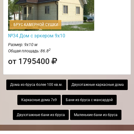
БРУС КАМЕРНОЙ СУШКИ
№34 Дом с эркером 9х10
Размер: 9х10 м
2
Общая площадь: 86.8
от 1795400
Дома из бруса более 100 кв.м.
Двухэтажные каркасные дома
Каркасные дома 7х9
Бани из бруса с мансардой
Двухэтажные бани из бруса
Маленькие бани из бруса