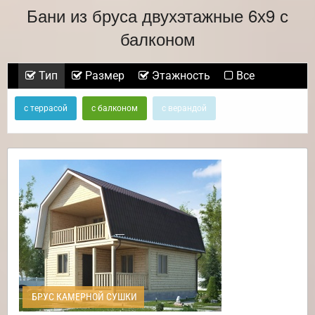
Бани из бруса двухэтажные 6х9 с
балконом
Тип
Размер
Этажность
Все
с террасой
с балконом
с верандой
БРУС КАМЕРНОЙ СУШКИ