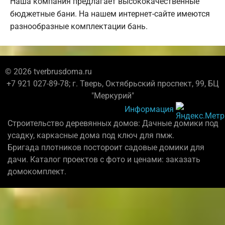
Наша компания предлагает высококачественные
бюджетные бани. На нашем интернет-сайте имеются
разнообразные комплектации бань.
© 2026 tverbrusdoma.ru
+7 921 027-89-78; г. Тверь, Октябрьский проспект, 99, БЦ
"Меркурий"
Информация
Строительство деревянных домов: Дачные домики под
усадку, каркасные дома под ключ для пмж.
Бригада плотников постороит садовые домики для
дачи. Каталог проектов с фото и ценами: заказать
домокомплект.